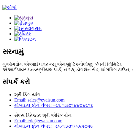
સરનામું
ગુઆંગડોંગ એઆઈપાવર ન્યૂ એનર્જી ટેકનોલોજી કંપની લિમિટેડ
એઆઈપાવર ઇન્ડસ્ટ્રીયલ પાર્ક, નં.૧૭, ડોંગશેન રોડ, ચાંગપિંગ ટાઉ
સંપર્ક કરો
શ્રી કિંગ યાંગ
Email: sales@evaisun.com
મોબાઇલ ફોન નંબર: +૮૬-૧૩૭૧૪૪૦૪૮૧૬
સેલ્સ ડિરેક્ટર: શ્રી એરિક ચેન
Email: eric@evaisun.com
મોબાઇલ ફોન નંબર: +૮૬-૧૩૩૧૬૬૨૨૭૨૯