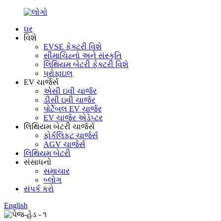
ઘર
વિશે
EVSE ફેક્ટરી વિશે
સીમાચિહ્નો અને સંસ્કૃતિ
લિથિયમ બેટરી ફેક્ટરી વિશે
પ્રોફાઇલ
EV ચાર્જર્સ
એસી ઇવી ચાર્જર
ડીસી ઇવી ચાર્જર
પોર્ટેબલ EV ચાર્જર
EV ચાર્જર એડેપ્ટર
લિથિયમ બેટરી ચાર્જર્સ
ફોર્કલિફ્ટ ચાર્જર્સ
AGV ચાર્જર્સ
લિથિયમ બેટરી
સંસાધનો
સમાચાર
બ્લોગ
સંપર્ક કરો
English