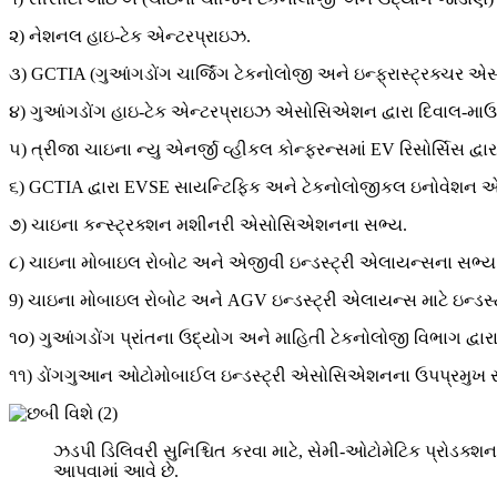
૨) નેશનલ હાઇ-ટેક એન્ટરપ્રાઇઝ.
૩) GCTIA (ગુઆંગડોંગ ચાર્જિંગ ટેકનોલોજી અને ઇન્ફ્રાસ્ટ્રક્ચર એ
૪) ગુઆંગડોંગ હાઇ-ટેક એન્ટરપ્રાઇઝ એસોસિએશન દ્વારા દિવાલ-માઉન્ટેડ
૫) ત્રીજા ચાઇના ન્યુ એનર્જી વ્હીકલ કોન્ફરન્સમાં EV રિસોર્સિસ દ્વારા વ
૬) GCTIA દ્વારા EVSE સાયન્ટિફિક અને ટેકનોલોજીકલ ઇનોવેશન એવ
૭) ચાઇના કન્સ્ટ્રક્શન મશીનરી એસોસિએશનના સભ્ય.
૮) ચાઇના મોબાઇલ રોબોટ અને એજીવી ઇન્ડસ્ટ્રી એલાયન્સના સભ્ય
9) ચાઇના મોબાઇલ રોબોટ અને AGV ઇન્ડસ્ટ્રી એલાયન્સ માટે ઇન્ડસ્ટ્ર
૧૦) ગુઆંગડોંગ પ્રાંતના ઉદ્યોગ અને માહિતી ટેકનોલોજી વિભાગ દ્વ
૧૧) ડોંગગુઆન ઓટોમોબાઈલ ઇન્ડસ્ટ્રી એસોસિએશનના ઉપપ્રમુખ 
ઝડપી ડિલિવરી સુનિશ્ચિત કરવા માટે, સેમી-ઓટોમેટિક પ્રોડક્શન
આપવામાં આવે છે.