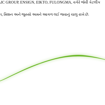
IC GROUP, ENSIGN, EIKTO, FULONGMA, વગેરે જેવી કેટલીક
િઝન, મિશન અને જુસ્સો અમને આગળ લઈ જવાનું ચાલુ રાખે છે.