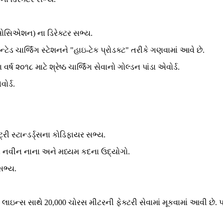
સોસિએશન) ના ડિરેક્ટર સભ્ય.
 ચાર્જિંગ સ્ટેશનને "હાઇ-ટેક પ્રોડક્ટ" તરીકે ગણવામાં આવે છે.
ર્ષ ૨૦૧૮ માટે શ્રેષ્ઠ ચાર્જિંગ સેવાનો ગોલ્ડન પાંડા એવોર્ડ.
ોર્ડ.
ી સ્ટાન્ડર્ડ્સના કોડિફાયર સભ્ય.
ારા નવીન નાના અને મધ્યમ કદના ઉદ્યોગો.
સભ્ય.
 લાઇન્સ સાથે 20,000 ચોરસ મીટરની ફેક્ટરી સેવામાં મૂકવામાં આવી છે. 