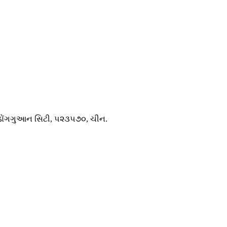
ન, ડોંગગુઆન સિટી, ૫૨૩૫૭૦, ચીન.