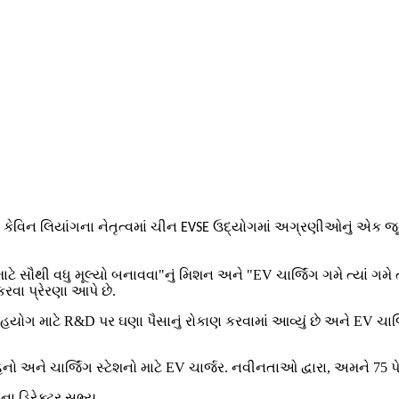
ી કેવિન લિયાંગના નેતૃત્વમાં ચીન EVSE ઉદ્યોગમાં અગ્રણીઓનું એક જ
ાટે સૌથી વધુ મૂલ્યો બનાવવા"નું મિશન અને "EV ચાર્જિંગ ગમે ત્યાં ગમ
રવા પ્રેરણા આપે છે.
યોગ માટે R&D પર ઘણા પૈસાનું રોકાણ કરવામાં આવ્યું છે અને EV ચાર્જિ
 અને ચાર્જિંગ સ્ટેશનો માટે EV ચાર્જર. નવીનતાઓ દ્વારા, અમને 75 પેટ
ા ડિરેક્ટર સભ્ય.