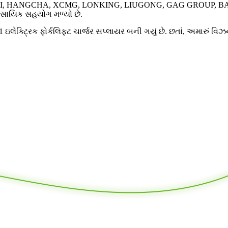
, HELI, HANGCHA, XCMG, LONKING, LIUGONG, GAG GROUP, BA
વસાયિક સહયોગ મળ્યો છે.
ેક્ટ્રિક ફોર્કલિફ્ટ ચાર્જર સપ્લાયર બની ગયું છે. છતાં, અમારું વ