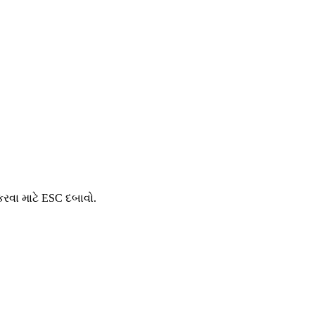
કરવા માટે ESC દબાવો.