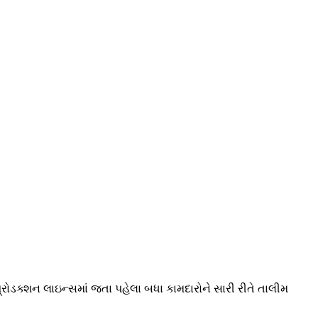
પ્રોડક્શન લાઇન્સમાં જતા પહેલા બધા કામદારોને સારી રીતે તાલીમ