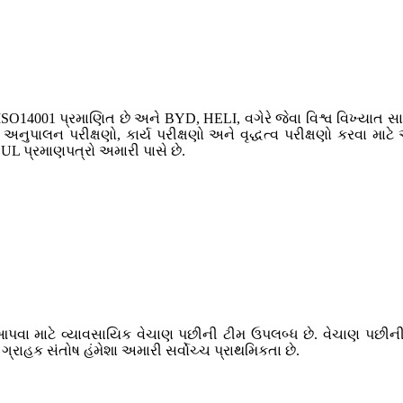
ISO14001 પ્રમાણિત છે અને BYD, HELI, વગેરે જેવા વિશ્વ વિખ્યાત સાહસ
નુપાલન પરીક્ષણો, કાર્ય પરીક્ષણો અને વૃદ્ધત્વ પરીક્ષણો કરવા મા
 UL પ્રમાણપત્રો અમારી પાસે છે.
ા માટે વ્યાવસાયિક વેચાણ પછીની ટીમ ઉપલબ્ધ છે. વેચાણ પછીની સ
ાહક સંતોષ હંમેશા અમારી સર્વોચ્ચ પ્રાથમિકતા છે.