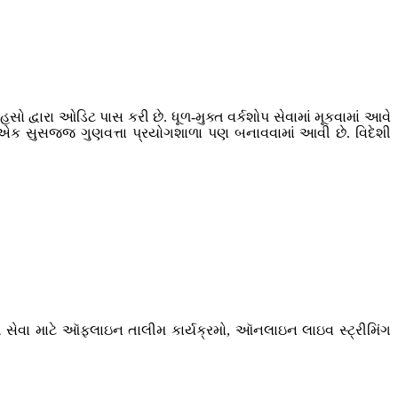
ો દ્વારા ઓડિટ પાસ કરી છે. ધૂળ-મુક્ત વર્કશોપ સેવામાં મૂકવામાં આવે
ટે એક સુસજ્જ ગુણવત્તા પ્રયોગશાળા પણ બનાવવામાં આવી છે. વિદેશી
ેવા માટે ઑફલાઇન તાલીમ કાર્યક્રમો, ઑનલાઇન લાઇવ સ્ટ્રીમિંગ