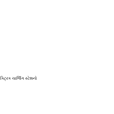
ક્ટ્રિક ચાર્જિંગ સ્ટેશનો