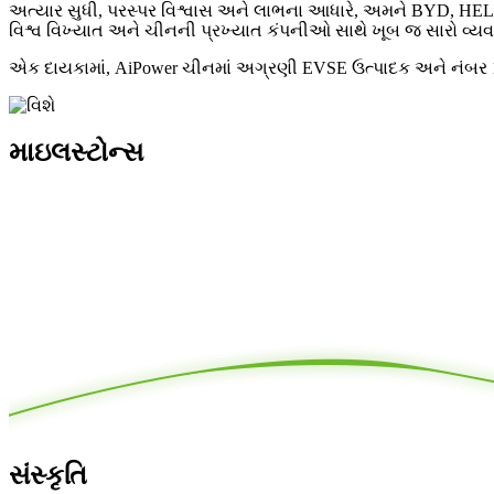
અત્યાર સુધી, પરસ્પર વિશ્વાસ અને લાભના આધારે, અમને BYD
વિશ્વ વિખ્યાત અને ચીનની પ્રખ્યાત કંપનીઓ સાથે ખૂબ જ સારો વ્ય
એક દાયકામાં, AiPower ચીનમાં અગ્રણી EVSE ઉત્પાદક અને નંબર 1 ઇલ
માઇલસ્ટોન્સ
સંસ્કૃતિ