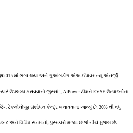
2015 માં ભેગા થયા અને ગુઆંગડોંગ એઆઈપાવર ન્યૂ એનર્જી
ૂથ
ે ત્યારે ઉપલબ્ધ કરાવવાનો જુસ્સો", AiPower ટીમને EVSE ઉત્પાદનોના
ંગ ટેકનોલોજી સંશોધન કેન્દ્ર બનાવવામાં આવ્યું છે. 30% થી વધુ
ન્ટ અને વિવિધ સન્માનો, પુરસ્કારો મળ્યા છે જે નીચે મુજબ છે: