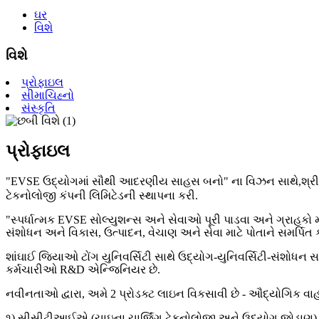
ઘર
વિશે
વિશે
પ્રોફાઇલ
સીમાચિહ્નો
સંસ્કૃતિ
પ્રોફાઇલ
"EVSE ઉદ્યોગમાં સૌથી આદરણીય સાહસ બનો" ના વિઝન સાથે,
શ્ર
ટેકનોલોજી કંપની લિમિટેડની સ્થાપના કરી.
"સ્પર્ધાત્મક EVSE સોલ્યુશન્સ અને સેવાઓ પૂરી પાડવા અને ગ્રાહકો મ
સંશોધન અને વિકાસ, ઉત્પાદન, વેચાણ અને સેવા માટે પોતાને સમર્પિત ક
શાંઘાઈ જિયાઓ ટોંગ યુનિવર્સિટી સાથે ઉદ્યોગ-યુનિવર્સિટી-સંશોધન સહ
કર્મચારીઓ R&D એન્જિનિયર છે.
નવીનતાઓ દ્વારા, અમે 2 પ્રોડક્ટ લાઇન વિકસાવી છે - ઔદ્યોગિક વાહનો
૧) સીસીટીઆઈએ (ચાઇના ચાર્જિંગ ટેકનોલોજી અને ઉદ્યોગ જોડાણ) ન