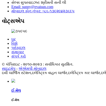
સેલ્સ સુપરવાઇઝર: શ્રીમતી સની લી
Email: sunny@evaisun.com
મોબાઇલ ફોન નંબર: +૮૬-૧૩૯૨૯૪૨૩૬૯૫
વોટ્સએપ
ઘર
વિશે
પ્રોફાઇલ
સમાચાર
સંપર્ક કરો
© કૉપિરાઇટ - ૨૦૧૦-૨૦૨૩ : સર્વાધિકાર સુરક્ષિત.
સાઇટમેપ
-
એએમપી મોબાઇલ
ઇવી ચાર્જિંગ સ્ટેશન,
ઇલેક્ટ્રિક વાહન ચાર્જર,
ઇલેક્ટ્રિક કાર ચાર્જર,
ઇલે
ઈ-મેલ
ઈ-મેલ