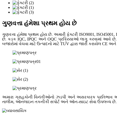
ગુણવત્તા હંમેશા પ્રથમ હોય છે
ગુણવત્તા હંમેશા પ્રથમ હોય છે. અમારી ફેક્ટરી ISO9001, ISO45001, 
છે. કડક IQC, IPQC અને OQC પ્રક્રિયાઓ લાગુ કરવામાં આવે છે. અ
બજારોમાં વેચવા માટે ઉત્પાદનો માટે TUV દ્વારા જારી કરાયેલ CE અને
અમારા ગ્રાહકોની વિનંતીઓનો ઝડપી અને અસરકારક પ્રતિભાવ આપવ
તાલીમ, ઑનલાઇન તકનીકી સપોર્ટ અને ઑન-સાઇટ સેવા ઉપલબ્ધ છે. ગ્ર