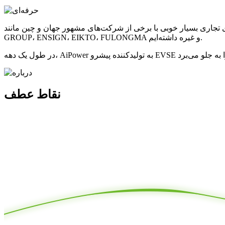
ی از شرکت‌های مشهور جهان و چین مانند BYD، HELI، HANGCHA، XCMG، LONKING، LIUGONG، GAG GROUP، BAIC
GROUP، ENSIGN، EIKTO، FULONGMA و غیره داشته‌ایم.
نقاط عطف