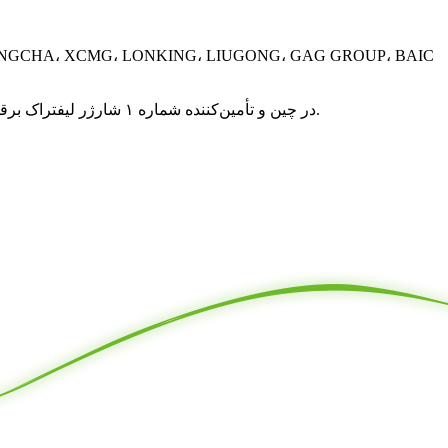
در طول یک دهه، AiPower به تولیدکننده پیشرو EVSE در چین و تأمین‌کننده شماره ۱ شارژر لیفتراک برقی تبدیل شد. با این حال، چشم‌انداز، مأموریت و اشتیاق ما همچنان ما را به جلو می‌برد.