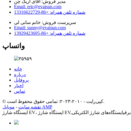
مدیر فروش: آقای اریک چن
Email: eric@evaisun.com
شماره تلفن همراه: +86-13316622729
سرپرست فروش: خانم سانی لی
Email: sunny@evaisun.com
شماره تلفن همراه: +86-13929423695
واتساپ
خانه
درباره
پروفایل
اخبار
تماس
© کپی‌رایت - ۲۰۱۰-۲۰۲۳: تمامی حقوق محفوظ است.
موبایل AMP
نقشه سایت
-
رقی
ایستگاه‌های شارژ الکتریکی
ایستگاه شارژ EV، ایستگاه شارژ EV,