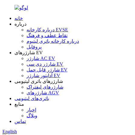
خانه
درباره
درباره کارخانه EVSE
نقاط عطف و فرهنگ
درباره کارخانه باتری لیتیوم
پروفایل
شارژرهای EV
شارژر AC EV
شارژر دی سی EV
شارژر قابل حمل EV
آداپتور شارژر EV
شارژرهای باتری لیتیومی
شارژرهای لیفتراک
شارژرهای AGV
باتری‌های لیتیومی
منابع
اخبار
وبلاگ
تماس
English