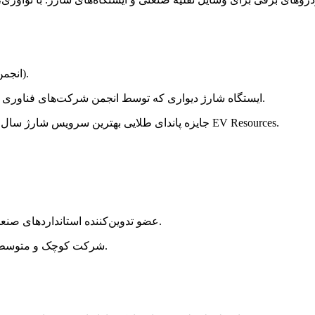
۳) عضو هیئت مدیره GCTIA (انجمن فناوری و زیرساخت شارژ گوانگدونگ).
۴) ایستگاه شارژ دیواری که توسط انجمن شرکت‌های فناوری پیشرفته گوانگدونگ به عنوان «محصول پیشرفته» شناخته می‌شود.
۵) جایزه پاندای طلایی بهترین سرویس شارژ سال ۲۰۱۸ از سومین کنفرانس خودروهای انرژی نو چین توسط شرکت EV Resources.
۹) عضو تدوین‌کننده استانداردهای صنعتی برای اتحاد صنعت ربات‌های متحرک و وسایل نقلیه خودران چین.
۱۰) شرکت کوچک و متوسط ​​نوآور توسط وزارت صنایع و فناوری اطلاعات استان گوانگدونگ.