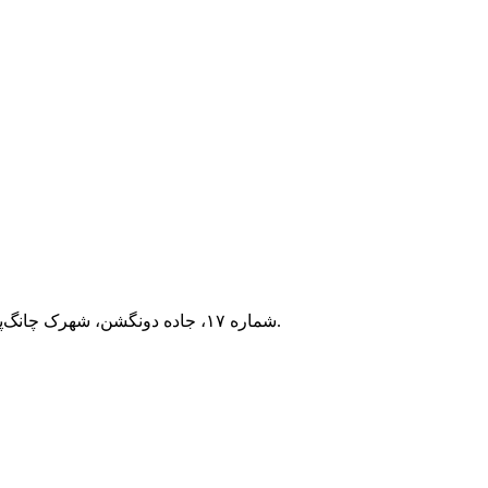
شهرک صنعتی AiPower، شماره ۱۷، جاده دونگشن، شهرک چانگ‌پینگ، شهر دونگوان، کد پستی ۵۲۳۵۷۰، چین.