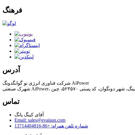
فرهنگ
آدرس
شرکت فناوری انرژی نو گوانگدونگ AiPower
تماس
آقای کینگ یانگ
Email: sales@evaisun.com
شماره تلفن همراه: +86-13714404816