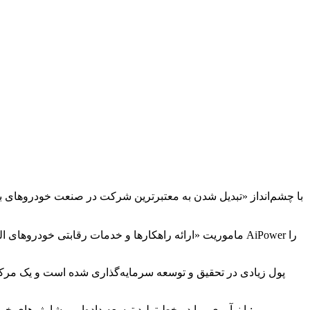
با چشم‌انداز «تبدیل شدن به معتبرترین شرکت در صنعت خودروهای 
ماموریت «ارائه راهکارها و خدمات رقابتی خودروهای الکتر
پول زیادی در تحقیق و توسعه سرمایه‌گذاری شده است و یک مرک
با نوآوری، ما دو خط تولید توسعه داده‌ایم - شارژرهای خودروهای برقی برای وسایل نقلیه صنعتی و ایستگاه‌های شارژ. با نوآوری، ما ۷۵ اختراع و افتخارات و جوایز مختلف به شرح زیر کسب کرده‌ایم: