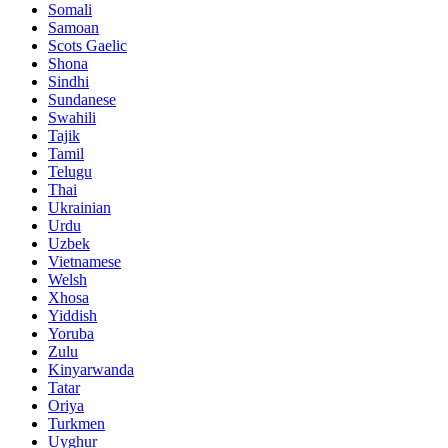
Somali
Samoan
Scots Gaelic
Shona
Sindhi
Sundanese
Swahili
Tajik
Tamil
Telugu
Thai
Ukrainian
Urdu
Uzbek
Vietnamese
Welsh
Xhosa
Yiddish
Yoruba
Zulu
Kinyarwanda
Tatar
Oriya
Turkmen
Uyghur