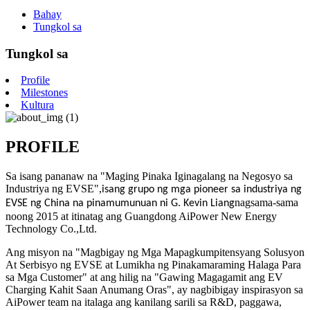
Bahay
Tungkol sa
Tungkol sa
Profile
Milestones
Kultura
PROFILE
Sa isang pananaw na "Maging Pinaka Iginagalang na Negosyo sa
Industriya ng EVSE",
isang grupo ng mga pioneer sa industriya ng
nagsama-sama
EVSE ng China na pinamumunuan ni G. Kevin Liang
noong 2015 at itinatag ang Guangdong AiPower New Energy
Technology Co.,Ltd.
Ang misyon na "Magbigay ng Mga Mapagkumpitensyang Solusyon
At Serbisyo ng EVSE at Lumikha ng Pinakamaraming Halaga Para
sa Mga Customer" at ang hilig na "Gawing Magagamit ang EV
Charging Kahit Saan Anumang Oras", ay nagbibigay inspirasyon sa
AiPower team na italaga ang kanilang sarili sa R&D, paggawa,