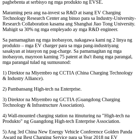
pagbebenta at serbisyo ng mga produkto ng EVSE.
Maraming pera ang na-invest sa R&D at isang EV Charging
Technology Research Center ang binuo para sa Industry-University-
Research Collaboration kasama ang Shanghai Jiao Tong University.
Mahigit sa 30% ng mga empleyado ay mga R&D engineer.
Sa pamamagitan ng mga inobasyon, nakagawa kami ng 2 linya ng
produkto – mga EV charger para sa mga pang-industriyang
sasakyan at istasyon ng pag-charge. Sa pamamagitan ng mga
inobasyon, mayroon kaming 75 patent at iba't ibang mga parangal,
mga parangal tulad ng sumusunod:
1) Direktor na Miyembro ng CCTIA (China Charging Technology
& Industry Alliance).
2) Pambansang High-tech na Enterprise.
3) Direktor na Miyembro ng GCTIA (Guangdong Charging
Technology & Infrastructure Association).
4) Wall-mounted charging station na itinuturing na "High-tech na
Produkto" ng Guangdong High-tech Enterprise Association.
5) Ang 3rd China New Energy Vehicle Conference Golden Panda
Award ng Best Charging Service para sa Year 2018 ng EV