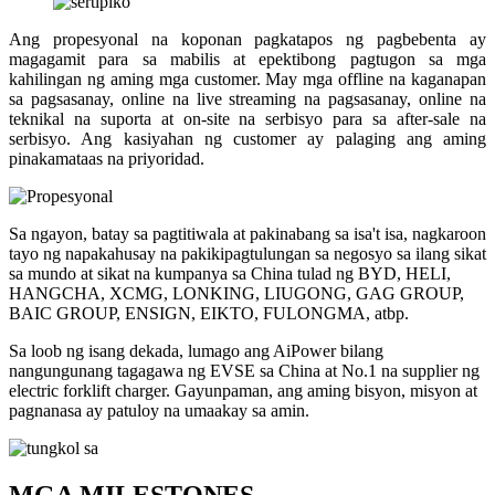
Ang propesyonal na koponan pagkatapos ng pagbebenta ay
magagamit para sa mabilis at epektibong pagtugon sa mga
kahilingan ng aming mga customer. May mga offline na kaganapan
sa pagsasanay, online na live streaming na pagsasanay, online na
teknikal na suporta at on-site na serbisyo para sa after-sale na
serbisyo. Ang kasiyahan ng customer ay palaging ang aming
pinakamataas na priyoridad.
Sa ngayon, batay sa pagtitiwala at pakinabang sa isa't isa, nagkaroon
tayo ng napakahusay na pakikipagtulungan sa negosyo sa ilang sikat
sa mundo at sikat na kumpanya sa China tulad ng BYD, HELI,
HANGCHA, XCMG, LONKING, LIUGONG, GAG GROUP,
BAIC GROUP, ENSIGN, EIKTO, FULONGMA, atbp.
Sa loob ng isang dekada, lumago ang AiPower bilang
nangungunang tagagawa ng EVSE sa China at No.1 na supplier ng
electric forklift charger. Gayunpaman, ang aming bisyon, misyon at
pagnanasa ay patuloy na umaakay sa amin.
MGA MILESTONES