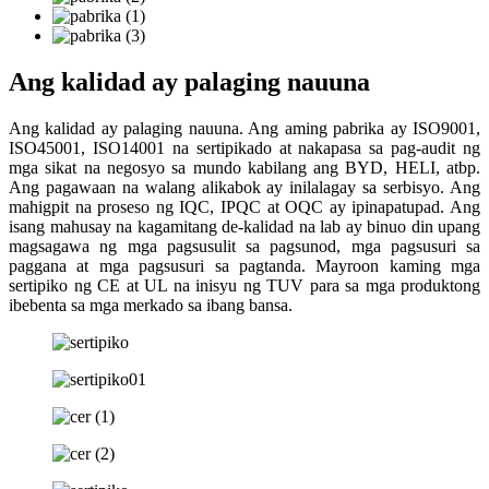
Ang kalidad ay palaging nauuna
Ang kalidad ay palaging nauuna. Ang aming pabrika ay ISO9001,
ISO45001, ISO14001 na sertipikado at nakapasa sa pag-audit ng
mga sikat na negosyo sa mundo kabilang ang BYD, HELI, atbp.
Ang pagawaan na walang alikabok ay inilalagay sa serbisyo. Ang
mahigpit na proseso ng IQC, IPQC at OQC ay ipinapatupad. Ang
isang mahusay na kagamitang de-kalidad na lab ay binuo din upang
magsagawa ng mga pagsusulit sa pagsunod, mga pagsusuri sa
paggana at mga pagsusuri sa pagtanda. Mayroon kaming mga
sertipiko ng CE at UL na inisyu ng TUV para sa mga produktong
ibebenta sa mga merkado sa ibang bansa.