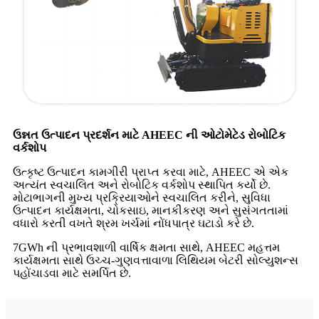
ઉન્નત ઉત્પાદન પ્રદર્શન માટે AHEEC ની ઓટોમેટેડ રોબોટિક
વર્કશોપ
ઉત્કૃષ્ટ ઉત્પાદન કામગીરી પ્રાપ્ત કરવા માટે, AHEEC એ એક
અત્યંત સ્વચાલિત અને રોબોટિક વર્કશોપ સ્થાપિત કર્યો છે.
મોટાભાગની મુખ્ય પ્રક્રિયાઓને સ્વચાલિત કરીને, સુવિધા
ઉત્પાદન કાર્યક્ષમતા, ચોકસાઇ, માનકીકરણ અને સુસંગતતામાં
વધારો કરતી વખતે શ્રમ ખર્ચમાં નોંધપાત્ર ઘટાડો કરે છે.
7GWh ની પ્રભાવશાળી વાર્ષિક ક્ષમતા સાથે, AHEEC મહત્તમ
કાર્યક્ષમતા સાથે ઉચ્ચ-ગુણવત્તાવાળા લિથિયમ બેટરી સોલ્યુશન્સ
પહોંચાડવા માટે સમર્પિત છે.