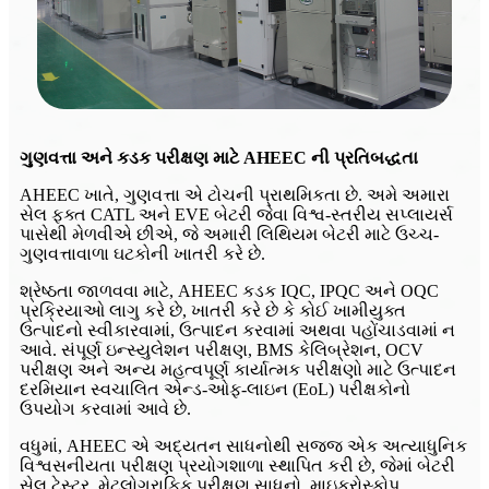
ગુણવત્તા અને કડક પરીક્ષણ માટે AHEEC ની પ્રતિબદ્ધતા
AHEEC ખાતે, ગુણવત્તા એ ટોચની પ્રાથમિકતા છે. અમે અમારા
સેલ ફક્ત CATL અને EVE બેટરી જેવા વિશ્વ-સ્તરીય સપ્લાયર્સ
પાસેથી મેળવીએ છીએ, જે અમારી લિથિયમ બેટરી માટે ઉચ્ચ-
ગુણવત્તાવાળા ઘટકોની ખાતરી કરે છે.
શ્રેષ્ઠતા જાળવવા માટે, AHEEC કડક IQC, IPQC અને OQC
પ્રક્રિયાઓ લાગુ કરે છે, ખાતરી કરે છે કે કોઈ ખામીયુક્ત
ઉત્પાદનો સ્વીકારવામાં, ઉત્પાદન કરવામાં અથવા પહોંચાડવામાં ન
આવે. સંપૂર્ણ ઇન્સ્યુલેશન પરીક્ષણ, BMS કેલિબ્રેશન, OCV
પરીક્ષણ અને અન્ય મહત્વપૂર્ણ કાર્યાત્મક પરીક્ષણો માટે ઉત્પાદન
દરમિયાન સ્વચાલિત એન્ડ-ઓફ-લાઇન (EoL) પરીક્ષકોનો
ઉપયોગ કરવામાં આવે છે.
વધુમાં, AHEEC એ અદ્યતન સાધનોથી સજ્જ એક અત્યાધુનિક
વિશ્વસનીયતા પરીક્ષણ પ્રયોગશાળા સ્થાપિત કરી છે, જેમાં બેટરી
સેલ ટેસ્ટર, મેટલોગ્રાફિક પરીક્ષણ સાધનો, માઇક્રોસ્કોપ,