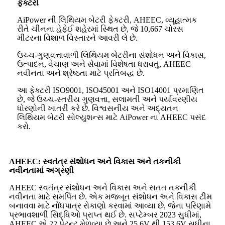
ફેક્ટરી
AiPower ની લિથિયમ બેટરી ફેક્ટરી, AHEEC, વ્યૂહાત્મક
રીતે ચીનના હેફેઈ શહેરમાં સ્થિત છે, જે 10,667 ચોરસ
મીટરના વિશાળ વિસ્તારને આવરી લે છે.
ઉચ્ચ-ગુણવત્તાવાળી લિથિયમ બેટરીના સંશોધન અને વિકાસ,
ઉત્પાદન, વેચાણ અને સેવામાં વિશેષતા ધરાવતું, AHEEC
નવીનતા અને શ્રેષ્ઠતા માટે પ્રતિબદ્ધ છે.
આ ફેક્ટરી ISO9001, ISO45001 અને ISO14001 પ્રમાણિત
છે, જે ઉચ્ચ-સ્તરીય ગુણવત્તા, સલામતી અને પર્યાવરણીય
ધોરણોની ખાતરી કરે છે. વિશ્વસનીય અને અદ્યતન
લિથિયમ બેટરી સોલ્યુશન્સ માટે AiPower ના AHEEC પસંદ
કરો.
AHEEC: સ્વતંત્ર સંશોધન અને વિકાસ અને તકનીકી
નવીનતામાં અગ્રણી
AHEEC સ્વતંત્ર સંશોધન અને વિકાસ અને સતત તકનીકી
નવીનતા માટે સમર્પિત છે. એક મજબૂત સંશોધન અને વિકાસ ટીમ
બનાવવા માટે નોંધપાત્ર રોકાણો કરવામાં આવ્યા છે, જેના પરિણામે
પ્રભાવશાળી સિદ્ધિઓ પ્રાપ્ત થઈ છે. સપ્ટેમ્બર 2023 સુધીમાં,
AHEEC એ 22 પેટન્ટ મેળવ્યા છે અને 25.6V થી 153.6V સુધીના