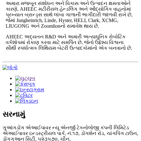
અમારા મજબૂત સંશોધન અને વિકાસ અને ઉત્પાદન ક્ષમતાઓને
કારણે, AHEEC મટીરીયલ હેન્ડલિંગ અને ઔદ્યોગિક વાહનોમાં
પ્રખ્યાત બ્રાન્ડ્સ સાથે લાંબા ગાળાની ભાગીદારી જાળવી રાખે છે,
જેમાં Jungheinrich, Linde, Hyster, HELI, Clark, XCMG,
LIUGONG અને Zoomlionનો સમાવેશ થાય છે.
AHEEC અદ્યતન R&D અને અમારી અત્યાધુનિક રોબોટિક
વર્કશોપમાં રોકાણ કરવા માટે સમર્પિત છે, જેનો ઉદ્દેશ્ય વિશ્વના
સૌથી સ્પર્ધાત્મક લિથિયમ બેટરી ઉત્પાદકોમાંનો એક બનવાનો છે.
સરનામું
ગુઆંગડોંગ એઆઈપાવર ન્યૂ એનર્જી ટેકનોલોજી કંપની લિમિટેડ
એઆઈપાવર ઇન્ડસ્ટ્રીયલ પાર્ક, નં.૧૭, ડોંગશેન રોડ, ચાંગપિંગ ટાઉન,
ડોંગગુઆન સિટી, ૫૨૩૫૭૦, ચીન.