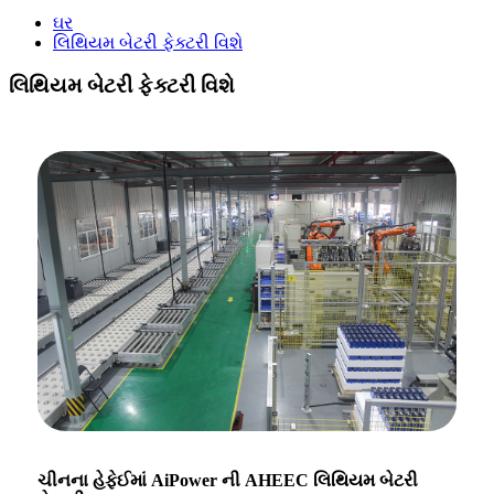
ઘર
લિથિયમ બેટરી ફેક્ટરી વિશે
લિથિયમ બેટરી ફેક્ટરી વિશે
ચીનના હેફેઈમાં AiPower ની AHEEC લિથિયમ બેટરી