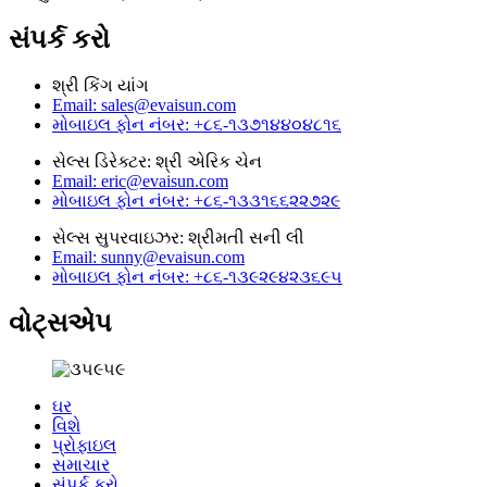
સંપર્ક કરો
શ્રી કિંગ યાંગ
Email: sales@evaisun.com
મોબાઇલ ફોન નંબર: +૮૬-૧૩૭૧૪૪૦૪૮૧૬
સેલ્સ ડિરેક્ટર: શ્રી એરિક ચેન
Email: eric@evaisun.com
મોબાઇલ ફોન નંબર: +૮૬-૧૩૩૧૬૬૨૨૭૨૯
સેલ્સ સુપરવાઇઝર: શ્રીમતી સની લી
Email: sunny@evaisun.com
મોબાઇલ ફોન નંબર: +૮૬-૧૩૯૨૯૪૨૩૬૯૫
વોટ્સએપ
ઘર
વિશે
પ્રોફાઇલ
સમાચાર
સંપર્ક કરો