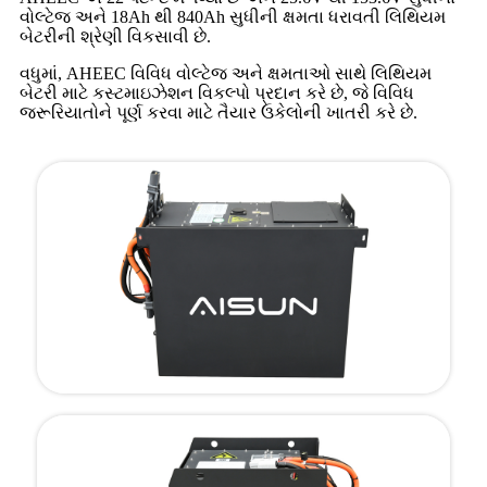
વોલ્ટેજ અને 18Ah થી 840Ah સુધીની ક્ષમતા ધરાવતી લિથિયમ
બેટરીની શ્રેણી વિકસાવી છે.
વધુમાં, AHEEC વિવિધ વોલ્ટેજ અને ક્ષમતાઓ સાથે લિથિયમ
બેટરી માટે કસ્ટમાઇઝેશન વિકલ્પો પ્રદાન કરે છે, જે વિવિધ
જરૂરિયાતોને પૂર્ણ કરવા માટે તૈયાર ઉકેલોની ખાતરી કરે છે.