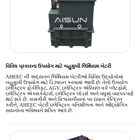
વિવિધ પ્રકારના ઉપયોગ માટે બહુમુખી લિથિયમ બેટરી
AHEEC ની અદ્યતન લિથિયમ બેટરીઓ વિવિધ ઉદ્યોગોમાં
બહુમુખી ઉપયોગ માટે ડિઝાઇન કરવામાં આવી છે. તેનો ઉપયોગ
ઇલેક્ટ્રિક ફોર્કલિફ્ટ, AGV, ઇલેક્ટ્રિક એરિયલ વર્ક પ્લેટફોર્મ,
ઇલેક્ટ્રિક એક્સકેવેટર્સ, ઇલેક્ટ્રિક લોડર્સ અને વધુમાં વ્યાપકપણે
થઈ શકે છે. કામગીરી અને વિશ્વસનીયતા પર ધ્યાન કેન્દ્રિત
કરીને, AHEEC બેટરી ઇલેક્ટ્રિક ગતિશીલતા અને ઔદ્યોગિક
સાધનોના ભવિષ્યને શક્તિ આપે છે.