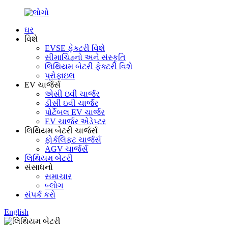
ઘર
વિશે
EVSE ફેક્ટરી વિશે
સીમાચિહ્નો અને સંસ્કૃતિ
લિથિયમ બેટરી ફેક્ટરી વિશે
પ્રોફાઇલ
EV ચાર્જર્સ
એસી ઇવી ચાર્જર
ડીસી ઇવી ચાર્જર
પોર્ટેબલ EV ચાર્જર
EV ચાર્જર એડેપ્ટર
લિથિયમ બેટરી ચાર્જર્સ
ફોર્કલિફ્ટ ચાર્જર્સ
AGV ચાર્જર્સ
લિથિયમ બેટરી
સંસાધનો
સમાચાર
બ્લોગ
સંપર્ક કરો
English