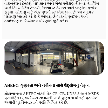
વાઇબ્રેશન ટેસ્ટર્સ, તાપમાન અને ભેજ પરીક્ષણ ચેમ્બર, ચાર્જિંગ
અને ડિસ્ચાર્જિંગ ટેસ્ટર્સ, ટેન્સાઇલ ટેસ્ટર્સ અને પાણીના પ્રવેશ
સુરક્ષા પરીક્ષણ માટે એક પૂલનો સમાવેશ થાય છે. આ વ્યાપક
પરીક્ષણ ખાતરી કરે છે કે અમારા ઉત્પાદનો પ્રદર્શન અને
ટકાઉપણાના ઉચ્ચતમ ધોરણોને પૂર્ણ કરે છે.
AHEEC: ગુણવત્તા અને નવીનતા સાથે ઉદ્યોગનું નેતૃત્વ
મોટાભાગના AHEEC બેટરી પેક CE, CB, UN38.3 અને MSDS
પ્રમાણિત છે, જે ઉચ્ચ સલામતી અને ગુણવત્તા ધોરણો પ્રત્યેની
અમારી પ્રતિબદ્ધતાને પ્રતિબિંબિત કરે છે.