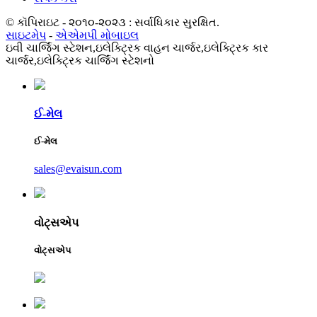
© કૉપિરાઇટ - ૨૦૧૦-૨૦૨૩ : સર્વાધિકાર સુરક્ષિત.
સાઇટમેપ
-
એએમપી મોબાઇલ
ઇવી ચાર્જિંગ સ્ટેશન,
ઇલેક્ટ્રિક વાહન ચાર્જર,
ઇલેક્ટ્રિક કાર
ચાર્જર,
ઇલેક્ટ્રિક ચાર્જિંગ સ્ટેશનો
ઈ-મેલ
ઈ-મેલ
sales@evaisun.com
વોટ્સએપ
વોટ્સએપ