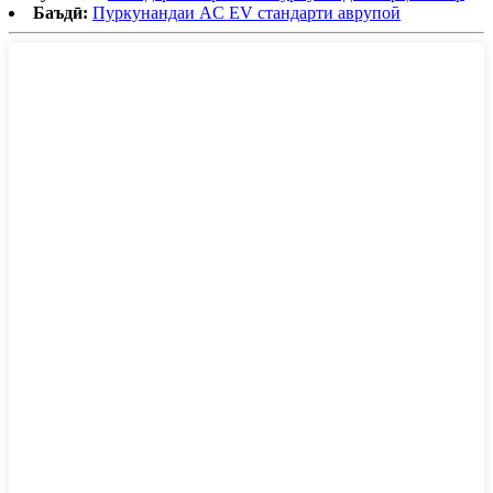
Баъдӣ:
Пуркунандаи AC EV стандарти аврупоӣ