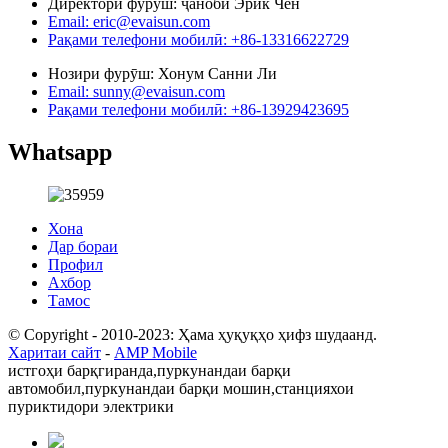
Директори фурӯш: ҷаноби Эрик Чен
Email: eric@evaisun.com
Рақами телефони мобилӣ: +86-13316622729
Нозири фурӯш: Хонум Санни Ли
Email: sunny@evaisun.com
Рақами телефони мобилӣ: +86-13929423695
Whatsapp
Хона
Дар бораи
Профил
Ахбор
Тамос
© Copyright - 2010-2023: Ҳама ҳуқуқҳо ҳифз шудаанд.
Харитаи сайт
-
AMP Mobile
истгоҳи барқгиранда,
пуркунандаи барқи
автомобил,
пуркунандаи барқи мошин,
станцияхои
пуриктидори электрики