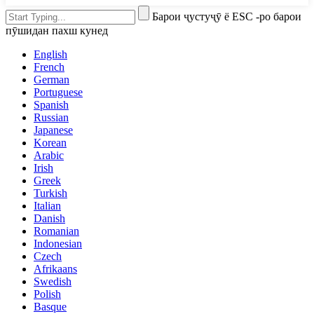
Барои ҷустуҷӯ ё ESC -ро барои
пӯшидан пахш кунед
English
French
German
Portuguese
Spanish
Russian
Japanese
Korean
Arabic
Irish
Greek
Turkish
Italian
Danish
Romanian
Indonesian
Czech
Afrikaans
Swedish
Polish
Basque