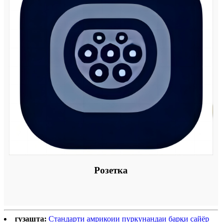
Розетка
гузашта:
Стандарти амрикоии пуркунандаи барқи сайёр