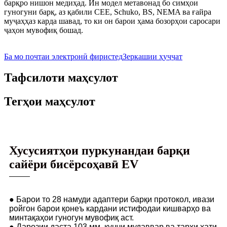
барқро нишон медиҳад. Ин модел метавонад бо симҳои
гуногуни барқ, аз қабили CEE, Schuko, BS, NEMA ва ғайра
муҷаҳҳаз карда шавад, то ки он барои ҳама бозорҳои саросари
ҷаҳон мувофиқ бошад.
Ба мо почтаи электронӣ фиристед
Зеркашии ҳуҷҷат
Тафсилоти маҳсулот
Тегҳои маҳсулот
Хусусиятҳои пуркунандаи барқи
сайёри бисёрсоҳавӣ EV
● Барои то 28 намуди адаптери барқи протокол, ивази
ройгон барои қонеъ кардани истифодаи кишварҳо ва
минтақаҳои гуногун мувофиқ аст.
● Дарозии даста 103 мм, кунҷи мудаввар ва тарҳи хати