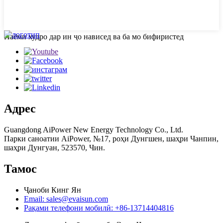
Паёми худро дар ин ҷо нависед ва ба мо бифиристед
Адрес
Guangdong AiPower New Energy Technology Co., Ltd.
Парки саноатии AiPower, №17, роҳи Дунгшен, шаҳри Чанпин,
шаҳри Дунгуан, 523570, Чин.
Тамос
Ҷаноби Кинг Ян
Email: sales@evaisun.com
Рақами телефони мобилӣ: +86-13714404816