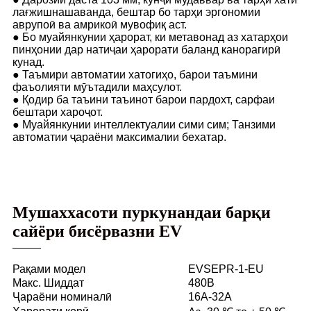
лағжишнашаванда, бештар бо тарҳи эргономии
аврупоӣ ва амрикоӣ мувофиқ аст.
● Бо муайянкунии ҳарорат, ки метавонад аз хатарҳои
пинҳонии дар натиҷаи ҳарорати баланд канорагирӣ
кунад.
● Таъмири автоматии хатогиҳо, барои таъмини
фаъолияти мӯътадили маҳсулот.
● Қодир ба таъини таъинот барои пардохт, сарфаи
бештари хароҷот.
● Муайянкунии интеллектуалии сими сим; Танзими
автоматии ҷараёни максималии бехатар.
Мушаххасоти пуркунандаи барқи
сайёри бисёрвазни EV
Рақами модел
EVSEPR-1-EU
Макс. Шиддат
480В
Ҷараёни номиналӣ
16А-32А