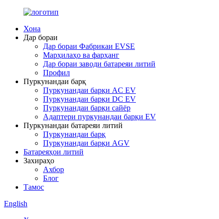
Хона
Дар бораи
Дар бораи Фабрикаи EVSE
Марҳилаҳо ва фарҳанг
Дар бораи заводи батареяи литий
Профил
Пуркунандаи барқ
Пуркунандаи барқи AC EV
Пуркунандаи барқи DC EV
Пуркунандаи барқи сайёр
Адаптери пуркунандаи барқи EV
Пуркунандаи батареяи литий
Пуркунандаи барқ
Пуркунандаи барқи AGV
Батареяҳои литий
Захираҳо
Ахбор
Блог
Тамос
English