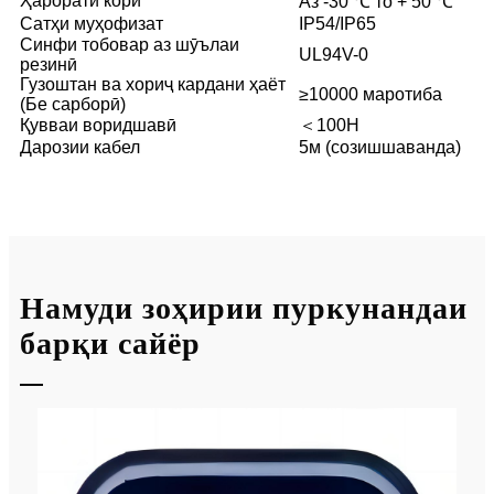
Ҳарорати корӣ
Аз -30 ℃ то + 50 ℃
Сатҳи муҳофизат
IP54/IP65
Синфи тобовар аз шӯълаи
UL94V-0
резинӣ
Гузоштан ва хориҷ кардани ҳаёт
≥10000 маротиба
(Бе сарборӣ)
Қувваи воридшавӣ
＜100Н
Дарозии кабел
5м (созишшаванда)
Намуди зоҳирии пуркунандаи
барқи сайёр