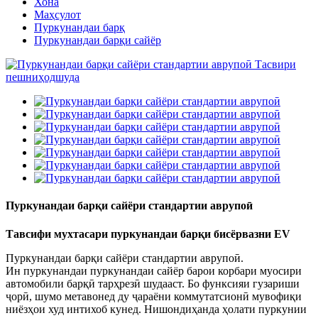
Хона
Маҳсулот
Пуркунандаи барқ
Пуркунандаи барқи сайёр
Пуркунандаи барқи сайёри стандартии аврупоӣ
Тавсифи мухтасари пуркунандаи барқи бисёрвазни EV
Пуркунандаи барқи сайёри стандартии аврупоӣ.
Ин пуркунандаи пуркунандаи сайёр барои корбари муосири
автомобили барқӣ тарҳрезӣ шудааст. Бо функсияи гузариши
ҷорӣ, шумо метавонед ду ҷараёни коммутатсионӣ мувофиқи
ниёзҳои худ интихоб кунед. Нишондиҳанда ҳолати пуркунии