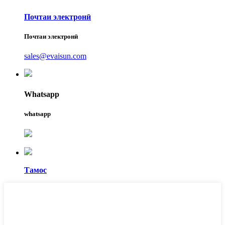
Почтаи электронӣ
Почтаи электронӣ
sales@evaisun.com
Whatsapp
whatsapp
Тамос