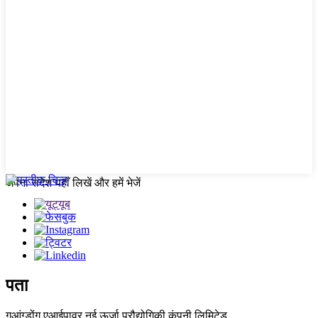
अपना संदेश यहाँ लिखें और हमें भेजें
पता
गुआंग्डोंग एआईपावर नई ऊर्जा प्रौद्योगिकी कंपनी लिमिटेड