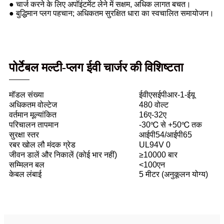
● चार्ज करने के लिए अपॉइंटमेंट लेने में सक्षम, अधिक लागत बचत।
● बुद्धिमान प्लग पहचान; अधिकतम सुरक्षित धारा का स्वचालित समायोजन।
पोर्टेबल मल्टी-प्लग ईवी चार्जर की विशिष्टता
मॉडल संख्या
ईवीएसईपीआर-1-ईयू
अधिकतम वोल्टेज
480 वोल्ट
वर्तमान मूल्यांकित
16ए-32ए
परिचालन तापमान
-30℃ से +50℃ तक
सुरक्षा स्तर
आईपी54/आईपी65
रबर खोल लौ मंदक ग्रेड
UL94V 0
जीवन डालें और निकालें (कोई भार नहीं)
≥10000 बार
सम्मिलन बल
<100एन
केबल लंबाई
5 मीटर (अनुकूलन योग्य)