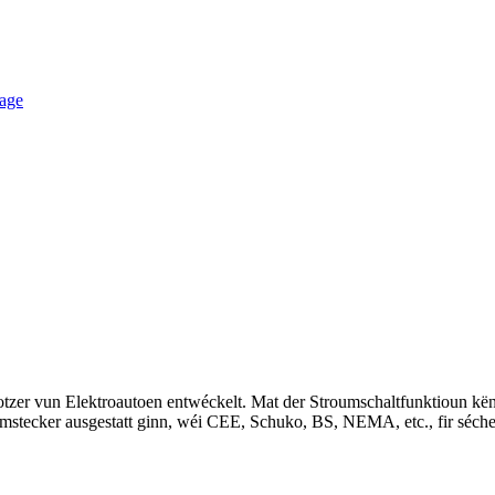
notzer vun Elektroautoen entwéckelt. Mat der Stroumschaltfunktioun k
tecker ausgestatt ginn, wéi CEE, Schuko, BS, NEMA, etc., fir sécherzes