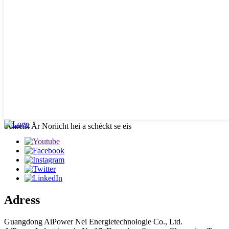
Schreift Är Noriicht hei a schéckt se eis
Adress
Guangdong AiPower Nei Energietechnologie Co., Ltd.