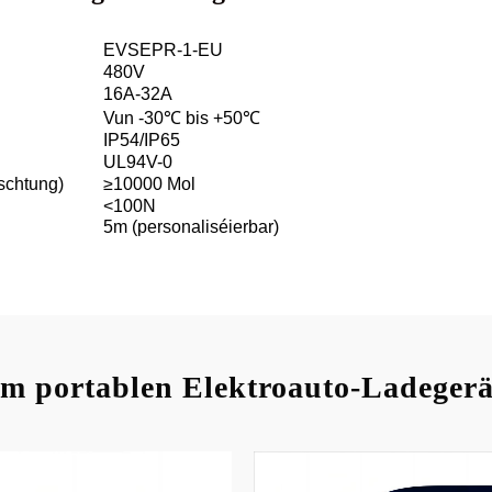
EVSEPR-1-EU
480V
16A-32A
Vun -30℃ bis +50℃
IP54/IP65
UL94V-0
schtung)
≥10000 Mol
<100N
5m (personaliséierbar)
m portablen Elektroauto-Ladegerä