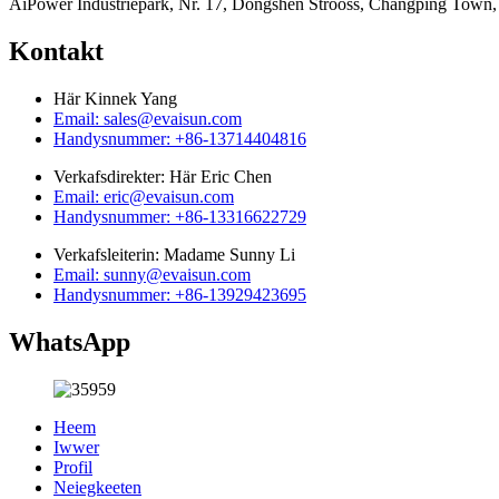
AiPower Industriepark, Nr. 17, Dongshen Strooss, Changping Town,
Kontakt
Här Kinnek Yang
Email: sales@evaisun.com
Handysnummer: +86-13714404816
Verkafsdirekter: Här Eric Chen
Email: eric@evaisun.com
Handysnummer: +86-13316622729
Verkafsleiterin: Madame Sunny Li
Email: sunny@evaisun.com
Handysnummer: +86-13929423695
WhatsApp
Heem
Iwwer
Profil
Neiegkeeten