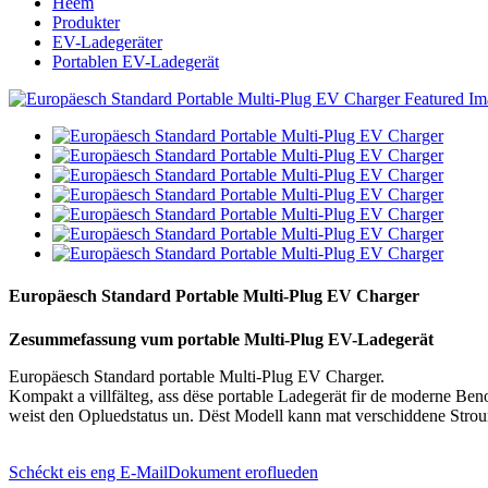
Heem
Produkter
EV-Ladegeräter
Portablen EV-Ladegerät
Europäesch Standard Portable Multi-Plug EV Charger
Zesummefassung vum portable Multi-Plug EV-Ladegerät
Europäesch Standard portable Multi-Plug EV Charger.
Kompakt a villfälteg, ass dëse portable Ladegerät fir de moderne Be
weist den Opluedstatus un. Dëst Modell kann mat verschiddene Stroums
Schéckt eis eng E-Mail
Dokument eroflueden