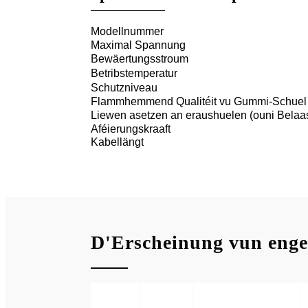
Modellnummer
Maximal Spannung
Bewäertungsstroum
Betribstemperatur
Schutzniveau
Flammhemmend Qualitéit vu Gummi-Schuel
Liewen asetzen an eraushuelen (ouni Belaa
Aféierungskraaft
Kabellängt
D'Erscheinung vun enge