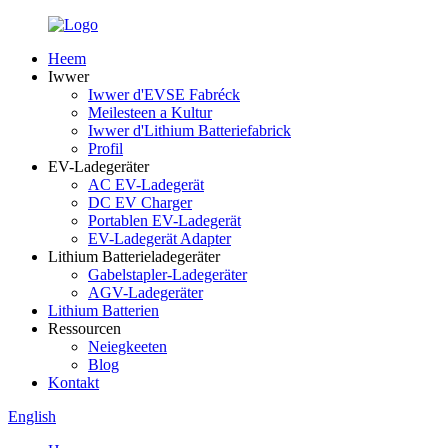
Heem
Iwwer
Iwwer d'EVSE Fabréck
Meilesteen a Kultur
Iwwer d'Lithium Batteriefabrick
Profil
EV-Ladegeräter
AC EV-Ladegerät
DC EV Charger
Portablen EV-Ladegerät
EV-Ladegerät Adapter
Lithium Batterieladegeräter
Gabelstapler-Ladegeräter
AGV-Ladegeräter
Lithium Batterien
Ressourcen
Neiegkeeten
Blog
Kontakt
English