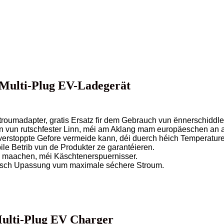
 Multi-Plug EV-Ladegerät
-Stroumadapter, gratis Ersatz fir dem Gebrauch vun ënnerschidd
gn vun rutschfester Linn, méi am Aklang mam europäeschen a
verstoppte Gefore vermeide kann, déi duerch héich Temperature
ile Betrib vun de Produkter ze garantéieren.
e maachen, méi Käschtenerspuernisser.
matesch Upassung vum maximale séchere Stroum.
Multi-Plug EV Charger