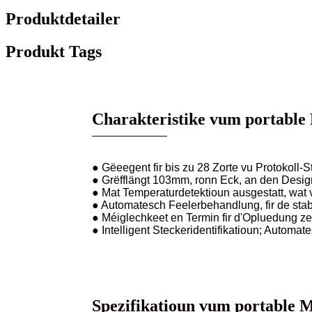
Produktdetailer
Produkt Tags
Charakteristike vum portable
● Gëeegent fir bis zu 28 Zorte vu Protokoll
● Grëfflängt 103mm, ronn Eck, an den Desi
● Mat Temperaturdetektioun ausgestatt, wat 
● Automatesch Feelerbehandlung, fir de stab
● Méiglechkeet en Termin fir d'Opluedung z
● Intelligent Steckeridentifikatioun; Auto
Spezifikatioun vum portable 