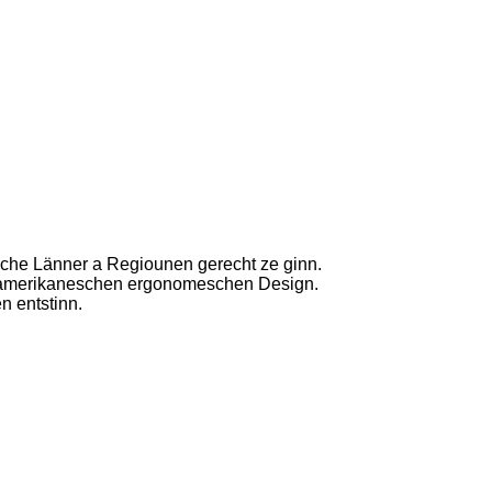
leche Länner a Regiounen gerecht ze ginn.
n amerikaneschen ergonomeschen Design.
n entstinn.