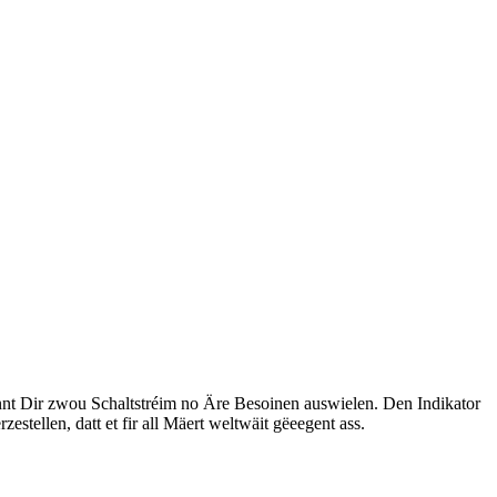
ënnt Dir zwou Schaltstréim no Äre Besoinen auswielen. Den Indikator
tellen, datt et fir all Mäert weltwäit gëeegent ass.