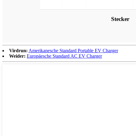
Stecker
Virdrun:
Amerikanesche Standard Portable EV Charger
Weider:
Europäesche Standard AC EV Charger