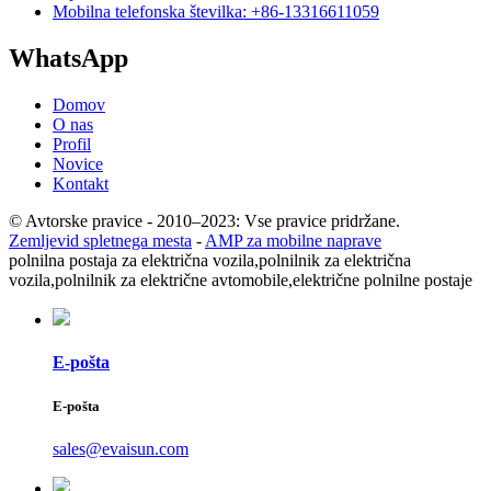
Mobilna telefonska številka: +86-13316611059
WhatsApp
Domov
O nas
Profil
Novice
Kontakt
© Avtorske pravice - 2010–2023: Vse pravice pridržane.
Zemljevid spletnega mesta
-
AMP za mobilne naprave
polnilna postaja za električna vozila,
polnilnik za električna
vozila,
polnilnik za električne avtomobile,
električne polnilne postaje
E-pošta
E-pošta
sales@evaisun.com