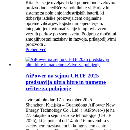
Kitajska se je uveljavila kot pomembno svetovno
proizvodno središče za polnilnike viličarjev in
sisteme za polnjenje industrijskih baterij, ki
dobavlja izdelke proizvajalcem originalne
opreme viličarjev, logističnim operaterjem,
integratorjem avtomatizacije in upravljavcem
voznih parkov po vsem svetu. Podprta z močnimi
zmogljivostmi raziskav in razvoja, prilagodljivimi
proizvodi ...
Preberi več
AiPower na sejmu CHTF 2025
predstavlja ultra hitre in pametne
rešitve za polnjenje
avtor admin dne 17. november 2025
Shenzhen, Kitajska – Guangdong AiPower New
Energy Technology Co., Ltd. (»AiPower«) je na
27. kitajskem sejmu visoke tehnologije (CHTF
2025), ki je potekal od 14. do 16. novembra v
svetovnem razstavnem in kongresnem centru