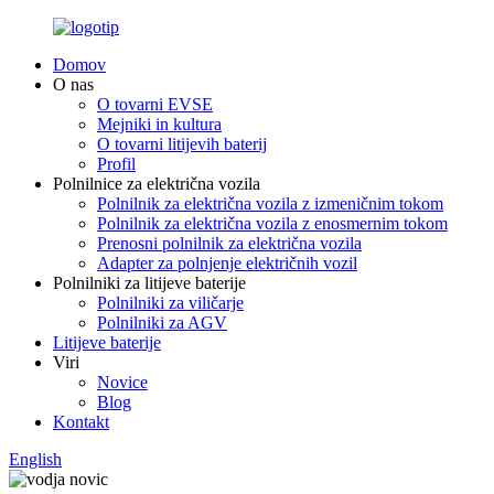
Domov
O nas
O tovarni EVSE
Mejniki in kultura
O tovarni litijevih baterij
Profil
Polnilnice za električna vozila
Polnilnik za električna vozila z izmeničnim tokom
Polnilnik za električna vozila z enosmernim tokom
Prenosni polnilnik za električna vozila
Adapter za polnjenje električnih vozil
Polnilniki za litijeve baterije
Polnilniki za viličarje
Polnilniki za AGV
Litijeve baterije
Viri
Novice
Blog
Kontakt
English