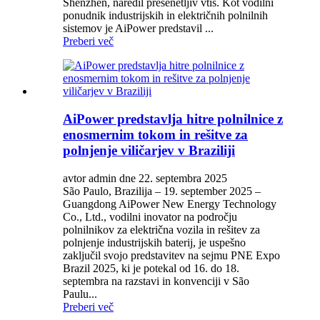
Shenzhen, naredil presenetljiv vtis. Kot vodilni
ponudnik industrijskih in električnih polnilnih
sistemov je AiPower predstavil ...
Preberi več
AiPower predstavlja hitre polnilnice z
enosmernim tokom in rešitve za
polnjenje viličarjev v Braziliji
avtor admin dne 22. septembra 2025
São Paulo, Brazilija – 19. september 2025 –
Guangdong AiPower New Energy Technology
Co., Ltd., vodilni inovator na področju
polnilnikov za električna vozila in rešitev za
polnjenje industrijskih baterij, je uspešno
zaključil svojo predstavitev na sejmu PNE Expo
Brazil 2025, ki je potekal od 16. do 18.
septembra na razstavi in ​​konvenciji v São
Paulu...
Preberi več