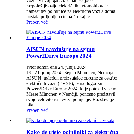
vozila v svoji garaži. Z naraščajočo
razpoložljivostjo električnih avtomobilov je
namestitev polnilnice za električna vozila doma
postala priljubljena tema. Tukaj je ...
Preberi več
AISUN navdušuje na sejmu
Power2Drive Europe 2024
avtor admin dne 24. junija 2024
19.–21. junij 2024 | Sejem München, Nemčija
AISUN, ugleden proizvajalec opreme za oskrbo
električnih vozil (EVSE), je na dogodku
Power2Drive Europe 2024, ki je potekal v sejmu
Messe München v Nemčiji, ponosno predstavil
svojo celovito rešitev za polnjenje. Razstava je
bila ...
Preberi več
Kako delujejo polnilniki za električna