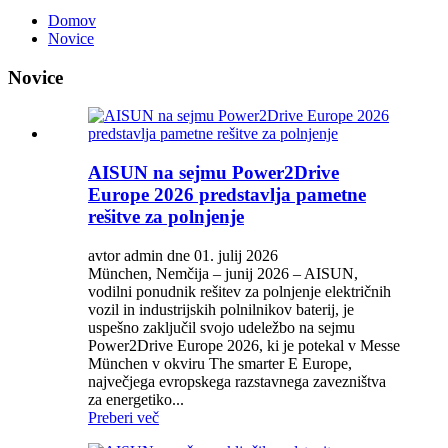
Domov
Novice
Novice
AISUN na sejmu Power2Drive
Europe 2026 predstavlja pametne
rešitve za polnjenje
avtor admin dne 01. julij 2026
München, Nemčija – junij 2026 – AISUN,
vodilni ponudnik rešitev za polnjenje električnih
vozil in industrijskih polnilnikov baterij, je
uspešno zaključil svojo udeležbo na sejmu
Power2Drive Europe 2026, ki je potekal v Messe
München v okviru The smarter E Europe,
največjega evropskega razstavnega zavezništva
za energetiko...
Preberi več