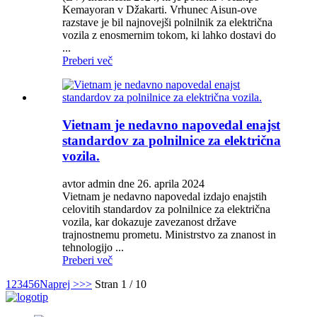
Kemayoran v Džakarti. Vrhunec Aisun-ove
razstave je bil najnovejši polnilnik za električna
vozila z enosmernim tokom, ki lahko dostavi do
...
Preberi več
Vietnam je nedavno napovedal enajst
standardov za polnilnice za električna
vozila.
avtor admin dne 26. aprila 2024
Vietnam je nedavno napovedal izdajo enajstih
celovitih standardov za polnilnice za električna
vozila, kar dokazuje zavezanost države
trajnostnemu prometu. Ministrstvo za znanost in
tehnologijo ...
Preberi več
1
2
3
4
5
6
Naprej >
>>
Stran 1 / 10