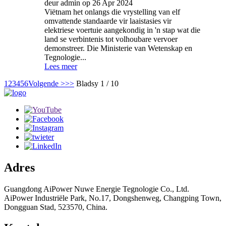
deur admin op 26 Apr 2024
Viëtnam het onlangs die vrystelling van elf
omvattende standaarde vir laaistasies vir
elektriese voertuie aangekondig in 'n stap wat die
land se verbintenis tot volhoubare vervoer
demonstreer. Die Ministerie van Wetenskap en
Tegnologie...
Lees meer
1
2
3
4
5
6
Volgende >
>>
Bladsy 1 / 10
Adres
Guangdong AiPower Nuwe Energie Tegnologie Co., Ltd.
AiPower Industriële Park, No.17, Dongshenweg, Changping Town,
Dongguan Stad, 523570, China.