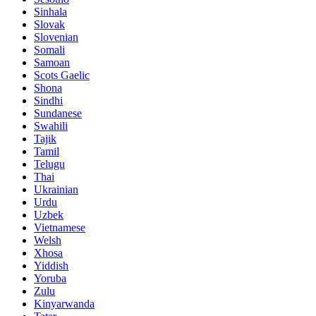
Sinhala
Slovak
Slovenian
Somali
Samoan
Scots Gaelic
Shona
Sindhi
Sundanese
Swahili
Tajik
Tamil
Telugu
Thai
Ukrainian
Urdu
Uzbek
Vietnamese
Welsh
Xhosa
Yiddish
Yoruba
Zulu
Kinyarwanda