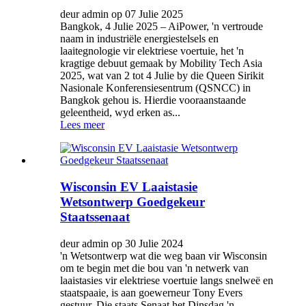
deur admin op 07 Julie 2025
Bangkok, 4 Julie 2025 – AiPower, 'n vertroude
naam in industriële energiestelsels en
laaitegnologie vir elektriese voertuie, het 'n
kragtige debuut gemaak by Mobility Tech Asia
2025, wat van 2 tot 4 Julie by die Queen Sirikit
Nasionale Konferensiesentrum (QSNCC) in
Bangkok gehou is. Hierdie vooraanstaande
geleentheid, wyd erken as...
Lees meer
Wisconsin EV Laaistasie
Wetsontwerp Goedgekeur
Staatssenaat
deur admin op 30 Julie 2024
'n Wetsontwerp wat die weg baan vir Wisconsin
om te begin met die bou van 'n netwerk van
laaistasies vir elektriese voertuie langs snelweë en
staatspaaie, is aan goewerneur Tony Evers
gestuur. Die staats Senaat het Dinsdag 'n