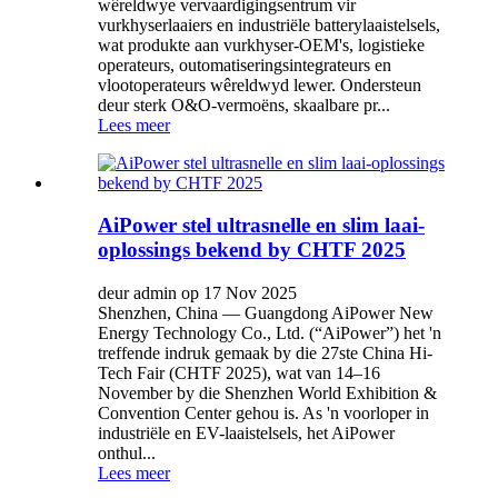
wêreldwye vervaardigingsentrum vir
vurkhyserlaaiers en industriële batterylaaistelsels,
wat produkte aan vurkhyser-OEM's, logistieke
operateurs, outomatiseringsintegrateurs en
vlootoperateurs wêreldwyd lewer. Ondersteun
deur sterk O&O-vermoëns, skaalbare pr...
Lees meer
AiPower stel ultrasnelle en slim laai-
oplossings bekend by CHTF 2025
deur admin op 17 Nov 2025
Shenzhen, China — Guangdong AiPower New
Energy Technology Co., Ltd. (“AiPower”) het 'n
treffende indruk gemaak by die 27ste China Hi-
Tech Fair (CHTF 2025), wat van 14–16
November by die Shenzhen World Exhibition &
Convention Center gehou is. As 'n voorloper in
industriële en EV-laaistelsels, het AiPower
onthul...
Lees meer