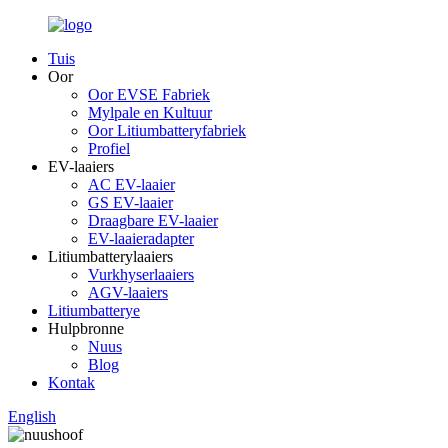
Tuis
Oor
Oor EVSE Fabriek
Mylpale en Kultuur
Oor Litiumbatteryfabriek
Profiel
EV-laaiers
AC EV-laaier
GS EV-laaier
Draagbare EV-laaier
EV-laaieradapter
Litiumbatterylaaiers
Vurkhyserlaaiers
AGV-laaiers
Litiumbatterye
Hulpbronne
Nuus
Blog
Kontak
English