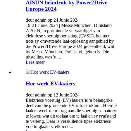
AISUN beïndruk by Power2Drive
Europe 2024
deur admin op 24 Junie 2024
19-21 Junie 2024 | Messe München, Duitsland
AISUN, 'n prominente vervaardiger van
elektriese voertuigtoerusting (EVSE), het met
trots sy omvattende laai-oplossing aangebied by
die Power2Drive Europe 2024-geleentheid, wat
by Messe München, Duitsland, gehou is. Die
uitstalling was 'n ...
Lees meer
Hoe werk EV-laaiers
deur admin op 12 Junie 2024
Elektriese voertuig (EV) laaiers is 'n belangrike
deel van die groeiende EV-infrastruktuur. Hierdie
laaiers werk deur krag aan die voertuig se battery
te lewer, wat dit toelaat om te laai en sy ryafstand
te verleng. Daar is verskillende tipes elektriese
voertuiglaaiers, elk met ...