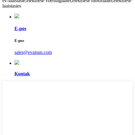
ev-laaistasie,
elektriese voertuiglaaier,
elektriese motorlaaier,
elektriese
laaistasies
E-pos
E-pos
sales@evaisun.com
Kontak