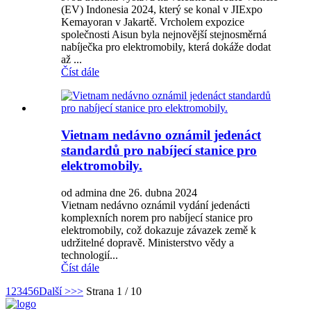
(EV) Indonesia 2024, který se konal v JIExpo
Kemayoran v Jakartě. Vrcholem expozice
společnosti Aisun byla nejnovější stejnosměrná
nabíječka pro elektromobily, která dokáže dodat
až ...
Číst dále
Vietnam nedávno oznámil jedenáct
standardů pro nabíjecí stanice pro
elektromobily.
od admina dne 26. dubna 2024
Vietnam nedávno oznámil vydání jedenácti
komplexních norem pro nabíjecí stanice pro
elektromobily, což dokazuje závazek země k
udržitelné dopravě. Ministerstvo vědy a
technologií...
Číst dále
1
2
3
4
5
6
Další >
>>
Strana 1 / 10