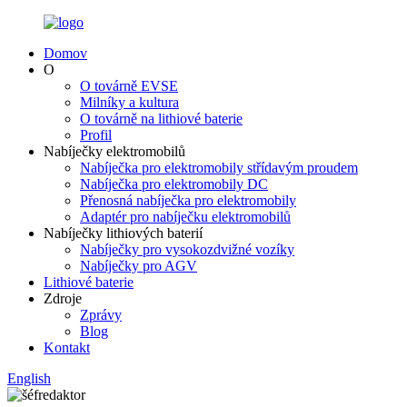
Domov
O
O továrně EVSE
Milníky a kultura
O továrně na lithiové baterie
Profil
Nabíječky elektromobilů
Nabíječka pro elektromobily střídavým proudem
Nabíječka pro elektromobily DC
Přenosná nabíječka pro elektromobily
Adaptér pro nabíječku elektromobilů
Nabíječky lithiových baterií
Nabíječky pro vysokozdvižné vozíky
Nabíječky pro AGV
Lithiové baterie
Zdroje
Zprávy
Blog
Kontakt
English