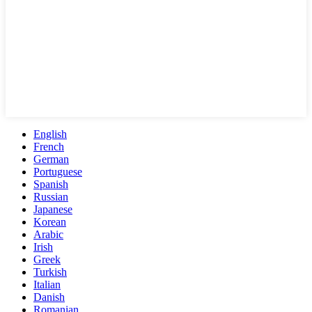
English
French
German
Portuguese
Spanish
Russian
Japanese
Korean
Arabic
Irish
Greek
Turkish
Italian
Danish
Romanian