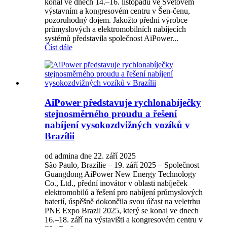
konal ve dnech 14.–16. listopadu ve Světovém
výstavním a kongresovém centru v Šen-čenu,
pozoruhodný dojem. Jakožto přední výrobce
průmyslových a elektromobilních nabíjecích
systémů představila společnost AiPower...
Číst dále
AiPower představuje rychlonabíječky
stejnosměrného proudu a řešení
nabíjení vysokozdvižných vozíků v
Brazílii
od admina dne 22. září 2025
São Paulo, Brazílie – 19. září 2025 – Společnost
Guangdong AiPower New Energy Technology
Co., Ltd., přední inovátor v oblasti nabíječek
elektromobilů a řešení pro nabíjení průmyslových
baterií, úspěšně dokončila svou účast na veletrhu
PNE Expo Brazil 2025, který se konal ve dnech
16.–18. září na výstavišti a kongresovém centru v