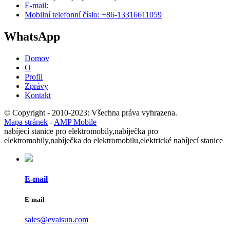
E-mail:
Mobilní telefonní číslo: +86-13316611059
WhatsApp
Domov
O
Profil
Zprávy
Kontakt
© Copyright - 2010-2023: Všechna práva vyhrazena.
Mapa stránek
-
AMP Mobile
nabíjecí stanice pro elektromobily,
nabíječka pro
elektromobily,
nabíječka do elektromobilu,
elektrické nabíjecí stanice
E-mail
E-mail
sales@evaisun.com