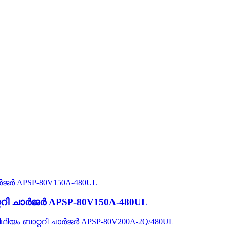
ററി ചാർജർ APSP-80V150A-480UL