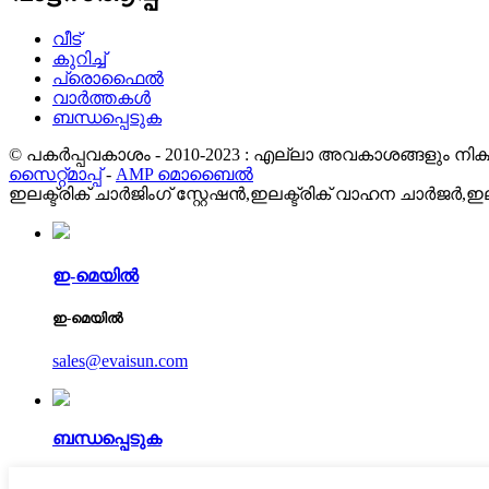
വീട്
കുറിച്ച്
പ്രൊഫൈൽ
വാർത്തകൾ
ബന്ധപ്പെടുക
© പകർപ്പവകാശം - 2010-2023 : എല്ലാ അവകാശങ്ങളും നിക്ഷി
സൈറ്റ്മാപ്പ്
-
AMP മൊബൈൽ
ഇലക്ട്രിക് ചാർജിംഗ് സ്റ്റേഷൻ,
ഇലക്ട്രിക് വാഹന ചാർജർ,
ഇല
ഇ-മെയിൽ
ഇ-മെയിൽ
sales@evaisun.com
ബന്ധപ്പെടുക