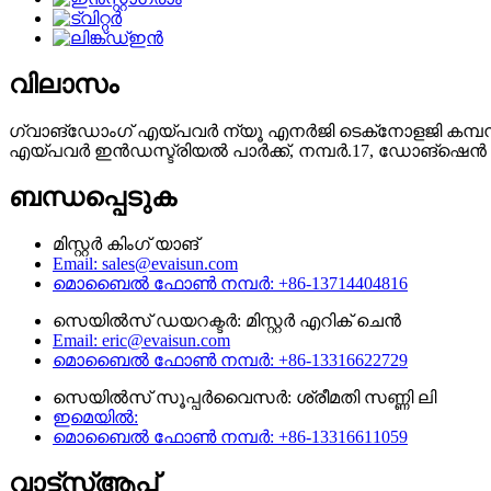
വിലാസം
ഗ്വാങ്‌ഡോംഗ് എയ്‌പവർ ന്യൂ എനർജി ടെക്‌നോളജി കമ്പനി, 
എയ്പവർ ഇൻഡസ്ട്രിയൽ പാർക്ക്, നമ്പർ.17, ഡോങ്‌ഷെൻ റ
ബന്ധപ്പെടുക
മിസ്റ്റർ കിംഗ് യാങ്
Email: sales@evaisun.com
മൊബൈൽ ഫോൺ നമ്പർ: +86-13714404816
സെയിൽസ് ഡയറക്ടർ: മിസ്റ്റർ എറിക് ചെൻ
Email: eric@evaisun.com
മൊബൈൽ ഫോൺ നമ്പർ: +86-13316622729
സെയിൽസ് സൂപ്പർവൈസർ: ശ്രീമതി സണ്ണി ലി
ഇമെയിൽ:
മൊബൈൽ ഫോൺ നമ്പർ: +86-13316611059
വാട്ട്‌സ്ആപ്പ്