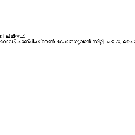
ലിമിറ്റഡ്.
ോഡ്, ചാങ്‌പിംഗ് ടൗൺ, ഡോങ്‌ഗുവാൻ സിറ്റി, 523570, ചൈ