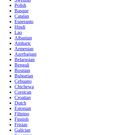
Polish
Basque
Catalan
Esperanto
Hindi
Lao
Albanian
Amharic
Armenian
Azerbaijani
Belarusian
Bengali
Bosnian
Bulgarian
Cebuano
Chichewa
Corsican
Croatian
Dutch
Estonian
Filipino
Finnish
Frisian
Galician