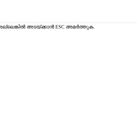
ല്ലെങ്കിൽ അടയ്ക്കാൻ ESC അമർത്തുക.