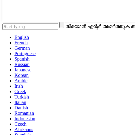
തിരയാൻ എന്റർ അമർത്തുക അ
English
French
German
Portuguese
Spanish
Russian
Japanese
Korean
Arabic
Irish
Greek
Turkish
Italian
Danish
Romanian
Indonesian
Czech
Afrikaans
Swedish