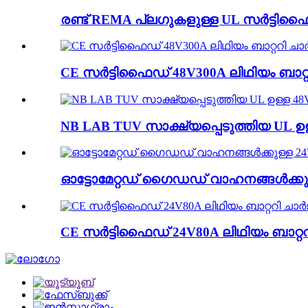
രണ്ട് REMA പ്ലഗുകളുള്ള UL സർട്ടിഫൈ
CE സർട്ടിഫൈഡ് 48V300A ലിഥിയം ബാറ്
NB LAB TUV സാക്ഷ്യപ്പെടുത്തിയ UL ഉ
ഓട്ടോമേറ്റഡ് ഗൈഡഡ് വാഹനങ്ങൾക്കുള്
CE സർട്ടിഫൈഡ് 24V80A ലിഥിയം ബാറ്റ