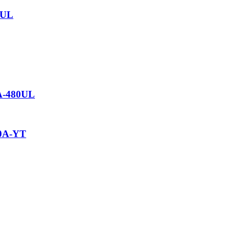
0UL
A-480UL
0A-YT