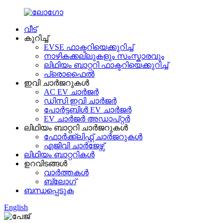
വീട്
കുറിച്ച്
EVSE ഫാക്ടറിയെക്കുറിച്ച്
നാഴികക്കല്ലുകളും സംസ്കാരവും
ലിഥിയം ബാറ്ററി ഫാക്ടറിയെക്കുറിച്ച്
പ്രൊഫൈൽ
ഇവി ചാർജറുകൾ
AC EV ചാർജർ
ഡിസി ഇവി ചാർജർ
പോർട്ടബിൾ EV ചാർജർ
EV ചാർജർ അഡാപ്റ്റർ
ലിഥിയം ബാറ്ററി ചാർജറുകൾ
ഫോർക്ക്ലിഫ്റ്റ് ചാർജറുകൾ
എജിവി ചാർജേഴ്സ്
ലിഥിയം ബാറ്ററികൾ
ഉറവിടങ്ങൾ
വാർത്തകൾ
ബ്ലോഗ്
ബന്ധപ്പെടുക
English