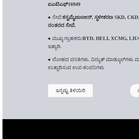
ಐಎಟಿಎಫ್16949
● ಸೇವೆ:
ಕಸ್ಟಮೈಜಾ
ti
ಆನ್, ಸ್ಥಳೀಕರಣ SKD, CKD,
ನಂತರದ ಸೇವೆ.
● ಮುಖ್ಯ ಗ್ರಾಹಕರು:
BYD, HELI, XCMG, LI
ಇತ್ಯಾದಿ.
● ಲೋಹದ ವಸತಿಗಳು, ವಿದ್ಯುತ್ ಮಾಡ್ಯೂಲ್‌ಗಳು ಮತ್
ಉತ್ಪಾದಿಸುವ ಉಪ-ಕಂಪನಿಗಳು
ಇನ್ನಷ್ಟು ತಿಳಿಯಿರಿ