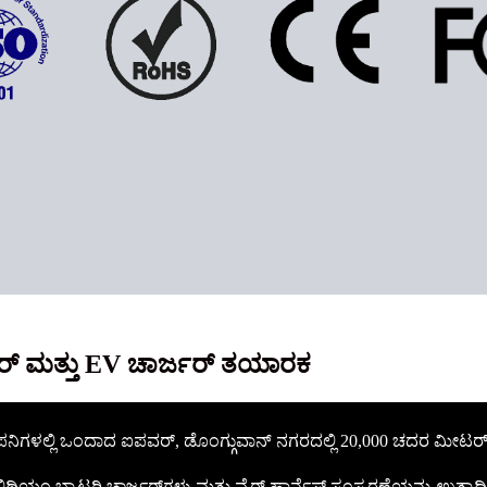
ಜರ್ ಮತ್ತು EV ಚಾರ್ಜರ್ ತಯಾರಕ
ನಿಗಳಲ್ಲಿ ಒಂದಾದ ಐಪವರ್, ಡೊಂಗ್ಗುವಾನ್ ನಗರದಲ್ಲಿ 20,000 ಚದರ ಮೀಟರ್ ಕಾರ
ಥಿಯಂ ಬ್ಯಾಟರಿ ಚಾರ್ಜರ್‌ಗಳು ಮತ್ತು ವೈರ್ ಹಾರ್ನೆಸ್ ಸಂಸ್ಕರಣೆಯನ್ನು ಉತ್ಪಾದ