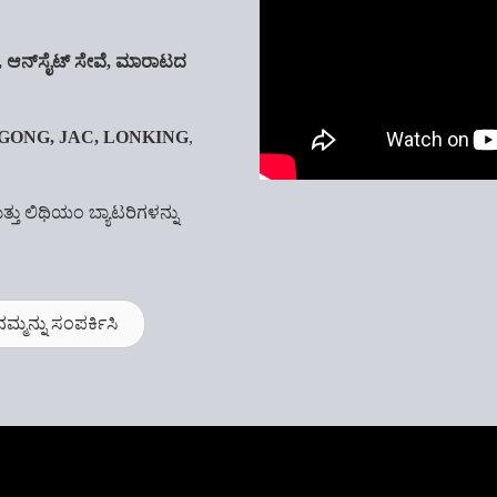
 ಆನ್‌ಸೈಟ್ ಸೇವೆ, ಮಾರಾಟದ
UGONG, JAC, LONKING
,
ತು ಲಿಥಿಯಂ ಬ್ಯಾಟರಿಗಳನ್ನು
ನಮ್ಮನ್ನು ಸಂಪರ್ಕಿಸಿ