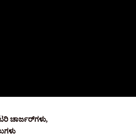
ರಿ ಚಾರ್ಜರ್‌ಗಳು,
ಲುಗಳು