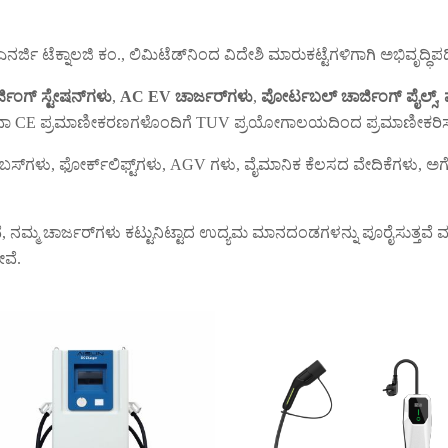
ಿ ಟೆಕ್ನಾಲಜಿ ಕಂ., ಲಿಮಿಟೆಡ್‌ನಿಂದ ವಿದೇಶಿ ಮಾರುಕಟ್ಟೆಗಳಿಗಾಗಿ ಅಭಿವೃದ್ಧಿಪಡ
್ಜಿಂಗ್ ಸ್ಟೇಷನ್‌ಗಳು
,
AC EV ಚಾರ್ಜರ್‌ಗಳು
,
ಪೋರ್ಟಬಲ್ ಚಾರ್ಜಿಂಗ್ ಪೈಲ್ಸ್
,
 ಅಥವಾ CE ಪ್ರಮಾಣೀಕರಣಗಳೊಂದಿಗೆ TUV ಪ್ರಯೋಗಾಲಯದಿಂದ ಪ್ರಮಾಣೀಕರಿಸಲ್ಪ
ಳು, ಬಸ್‌ಗಳು, ಫೋರ್ಕ್‌ಲಿಫ್ಟ್‌ಗಳು, AGV ಗಳು, ವೈಮಾನಿಕ ಕೆಲಸದ ವೇದಿಕೆಗಳು,
ೇವೆ, ನಮ್ಮ ಚಾರ್ಜರ್‌ಗಳು ಕಟ್ಟುನಿಟ್ಟಾದ ಉದ್ಯಮ ಮಾನದಂಡಗಳನ್ನು ಪೂರೈಸುತ್ತವೆ ಮತ
ೇವೆ.