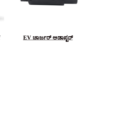
್
EV ಚಾರ್ಜರ್ ಅಡಾಪ್ಟರ್