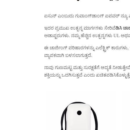
ಐಸುನ್ ಎಂಬುದು ಗುವಾಂಗ್‌ಡಾಂಗ್ ಐಪವರ್ ನ್ಯೂ ಎನರ್ಜ
ಇದರ ಪ್ರಮುಖ ಉತ್ಪನ್ನ ಮಾರ್ಗಗಳು ಸೇರಿವೆ
ಡಿಸಿ ಚಾರ
ಅಡಾಪ್ಟರುಗಳು. ನಮ್ಮ ಹೆಚ್ಚಿನ ಉತ್ಪನ್ನಗಳು UL
ಈ ಚಾರ್ಜಿಂಗ್ ಪರಿಹಾರಗಳನ್ನು ಎಲೆಕ್ಟ್ರಿಕ್ ಕಾರುಗ
ವ್ಯಾಪಕವಾಗಿ ಬಳಸಲಾಗುತ್ತದೆ.
ನಾವು ಗುಣಮಟ್ಟ ಮತ್ತು ಸುರಕ್ಷತೆಗೆ ಆದ್ಯತೆ ನೀಡುತ್ತ
ಶಕ್ತಿಯನ್ನು ಒದಗಿಸುತ್ತವೆ ಎಂದು ಖಚಿತಪಡಿಸಿಕೊಳ್ಳುತ್ತ