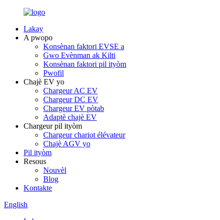
Lakay
A pwopo
Konsènan faktori EVSE a
Gwo Evènman ak Kilti
Konsènan faktori pil ityòm
Pwofil
Chajè EV yo
Chargeur AC EV
Chargeur DC EV
Chargeur EV pòtab
Adaptè chajè EV
Chargeur pil ityòm
Chargeur chariot élévateur
Chajè AGV yo
Pil ityòm
Resous
Nouvèl
Blog
Kontakte
English