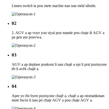
Limen switch la pou mete machin nan nan mòd sibstiti.
02
2. AGV a ap voye yon siyal pou mande pou chaje lè AGV a
pa gen ase pouvwa.
03
AGV a ap deplase poukont li nan chajè a epi li pral pozisyone
tèt li avèk chajè a.
04
Apre yo fin byen pozisyone chajè a, chajè a ap otomatikman
mete bwòs li nan pò chaje AGV a pou chaje AGV a.