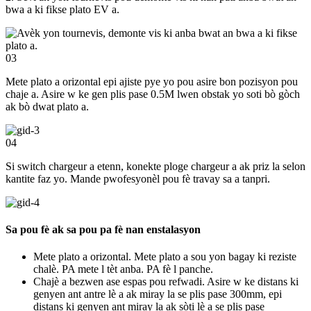
bwa a ki fikse plato EV a.
03
Mete plato a orizontal epi ajiste pye yo pou asire bon pozisyon pou
chaje a. Asire w ke gen plis pase 0.5M lwen obstak yo soti bò gòch
ak bò dwat plato a.
04
Si switch chargeur a etenn, konekte ploge chargeur a ak priz la selon
kantite faz yo. Mande pwofesyonèl pou fè travay sa a tanpri.
Sa pou fè ak sa pou pa fè nan enstalasyon
Mete plato a orizontal. Mete plato a sou yon bagay ki reziste
chalè. PA mete l tèt anba. PA fè l panche.
Chajè a bezwen ase espas pou refwadi. Asire w ke distans ki
genyen ant antre lè a ak miray la se plis pase 300mm, epi
distans ki genyen ant miray la ak sòti lè a se plis pase