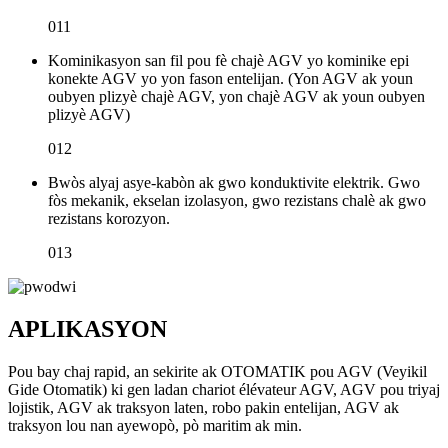
011
Kominikasyon san fil pou fè chajè AGV yo kominike epi
konekte AGV yo yon fason entelijan. (Yon AGV ak youn
oubyen plizyè chajè AGV, yon chajè AGV ak youn oubyen
plizyè AGV)
012
Bwòs alyaj asye-kabòn ak gwo konduktivite elektrik. Gwo
fòs mekanik, ekselan izolasyon, gwo rezistans chalè ak gwo
rezistans korozyon.
013
APLIKASYON
Pou bay chaj rapid, an sekirite ak OTOMATIK pou AGV (Veyikil
Gide Otomatik) ki gen ladan chariot élévateur AGV, AGV pou triyaj
lojistik, AGV ak traksyon laten, robo pakin entelijan, AGV ak
traksyon lou nan ayewopò, pò maritim ak min.