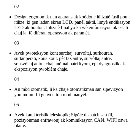
02
Design ergonomik nan aparans ak koòdone itilizatè fasil pou
itilize, ki gen ladan ekran LCD, panèl taktil, limyè endikasyon
LED ak bouton. Itilizatè final yo ka wè enfòmasyon ak estati
chaj la, fè diferan operasyon ak paramèt.
03
Avèk pwoteksyon kont surchaj, survòltaj, surkouran,
surtanperati, kous kout, pèt faz antre, survòltaj antre,
sousvòltaj antre, chaj anòmal batri ityòm, epi dyagnostik ak
ekspozisyon pwoblèm chaje.
04
An mòd otomatik, li ka chaje otomatikman san sipèvizyon
yon moun. Li genyen tou mòd manyèl.
05
Avèk karakteristik teleskopik; Sipòte dispatch san fil,
pozisyonman enfrawouj ak kominikasyon CAN, WIFI oswa
filaire.