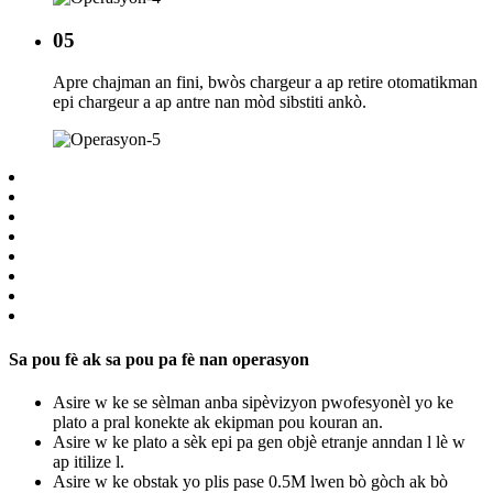
05
Apre chajman an fini, bwòs chargeur a ap retire otomatikman
epi chargeur a ap antre nan mòd sibstiti ankò.
Sa pou fè ak sa pou pa fè nan operasyon
Asire w ke se sèlman anba sipèvizyon pwofesyonèl yo ke
plato a pral konekte ak ekipman pou kouran an.
Asire w ke plato a sèk epi pa gen objè etranje anndan l lè w
ap itilize l.
Asire w ke obstak yo plis pase 0.5M lwen bò gòch ak bò