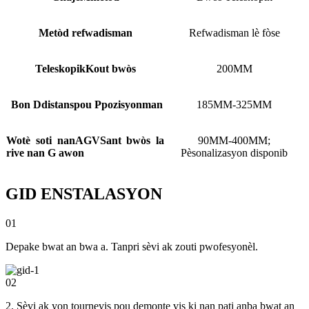
Metòd refwadisman
Refwadisman lè fòse
Teleskopik
Kout bwòs
200MM
Bon D
distans
pou P
pozisyonman
185MM-325MM
Wotè soti nan
AGV
Sant bwòs la
90MM-400MM;
rive nan G a
won
Pèsonalizasyon disponib
GID ENSTALASYON
01
Depake bwat an bwa a. Tanpri sèvi ak zouti pwofesyonèl.
02
2. Sèvi ak yon tournevis pou demonte vis ki nan pati anba bwat an