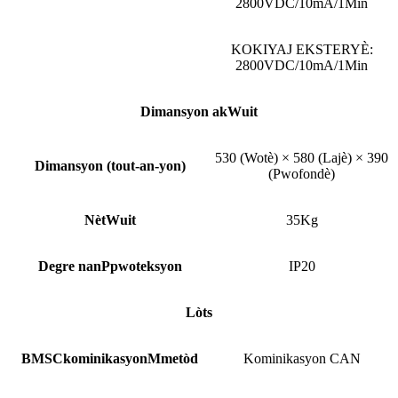
2800VDC/10mA/1Min
KOKIYAJ EKSTERYÈ:
2800VDC/10mA/1Min
Dimansyon ak
W
uit
530 (Wotè) × 580 (Lajè) × 390
Dimansyon (tout-an-yon)
(Pwofondè)
Nèt
W
uit
35Kg
Degre nan
P
pwoteksyon
IP20
Lòt
s
BMS
C
kominikasyon
M
metòd
Kominikasyon CAN