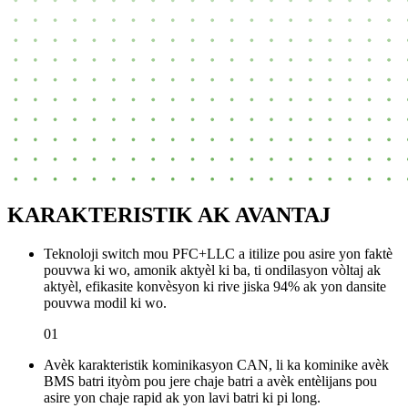
KARAKTERISTIK AK AVANTAJ
Teknoloji switch mou PFC+LLC a itilize pou asire yon faktè
pouvwa ki wo, amonik aktyèl ki ba, ti ondilasyon vòltaj ak
aktyèl, efikasite konvèsyon ki rive jiska 94% ak ​​yon dansite
pouvwa modil ki wo.
01
Avèk karakteristik kominikasyon CAN, li ka kominike avèk
BMS batri ityòm pou jere chaje batri a avèk entèlijans pou
asire yon chaje rapid ak yon lavi batri ki pi long.