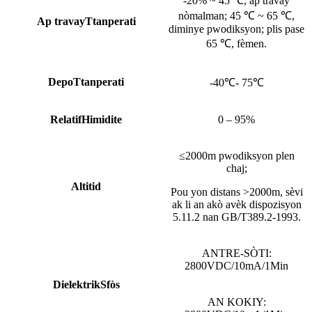
-20% ~ 45 ℃, ap travay
nòmalman; 45 ℃ ~ 65 ℃,
Ap travay
T
tanperati
diminye pwodiksyon; plis pase
65 ℃, fèmen.
Depo
T
tanperati
-40℃- 75℃
Relatif
H
imidite
0 – 95%
≤2000m pwodiksyon plen
chaj;
Altitid
Pou yon distans >2000m, sèvi
ak li an akò avèk dispozisyon
5.11.2 nan GB/T389.2-1993.
ANTRE-SÒTI:
2800VDC/10mA/1Min
Dielektrik
S
fòs
AN KOKIY: