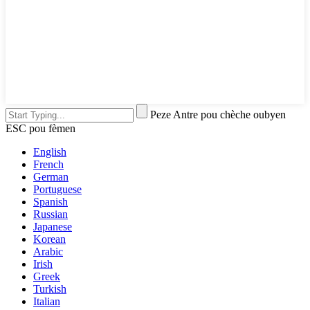
Peze Antre pou chèche oubyen
ESC pou fèmen
English
French
German
Portuguese
Spanish
Russian
Japanese
Korean
Arabic
Irish
Greek
Turkish
Italian