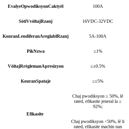
Evalye
O
pwodiksyon
C
aktyèl
100A
Sòti
V
vòltaj
R
zanj
16VDC-32VDC
Kouran
L
endiferan
A
reglabl
R
zanj
5A-100A
Pik
N
zwa
≤1%
Vòltaj
R
règleman
A
presizyon
≤±0.5%
Kouran
S
pataje
≤±5%
Chaj pwodiksyon ≥ 50%, lè
rated, efikasite jeneral la ≥
92%;
Efikasite
Chaj pwodiksyon <50%, lè li
rated, efikasite machin nan