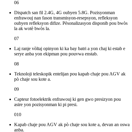
06
Dispatch san fil 2.4G, 4G oubyen 5.8G. Pozisyonman
enfrawouj nan fason transmisyon-resepsyon, refleksyon
oubyen refleksyon difize. Pèsonalizasyon disponib pou bwòs
la ak wotè bwòs la.
07
Laj ranje vòltaj opinyon ki ka bay batri a yon chaj ki estab e
serye anba yon ekipman pou pouvwa enstab.
08
Teknoloji teleskopik entelijan pou kapab chaje pou AGV ak
pò chaje sou kote a.
09
Capteur fotoelektrik enfrawouj ki gen gwo presizyon pou
asire yon pozisyonman ki pi presi.
010
Kapab chaje pou AGV ak pò chaje sou kote a, devan an oswa
anba.