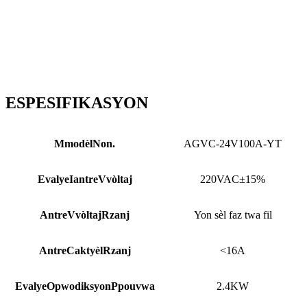
ESPESIFIKASYON
M
modèl
Non.
AGVC-24V100A-YT
Evalye
I
antre
V
vòltaj
220VAC±15%
Antre
V
vòltaj
R
zanj
Yon sèl faz twa fil
Antre
C
aktyèl
R
zanj
<16A
Evalye
O
pwodiksyon
P
pouvwa
2.4KW