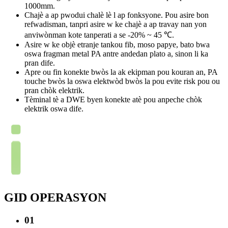
1000mm.
Chajè a ap pwodui chalè lè l ap fonksyone. Pou asire bon
refwadisman, tanpri asire w ke chajè a ap travay nan yon
anviwònman kote tanperati a se -20% ~ 45 ℃.
Asire w ke objè etranje tankou fib, moso papye, bato bwa
oswa fragman metal PA antre andedan plato a, sinon li ka
pran dife.
Apre ou fin konekte bwòs la ak ekipman pou kouran an, PA
touche bwòs la oswa elektwòd bwòs la pou evite risk pou ou
pran chòk elektrik.
Tèminal tè a DWE byen konekte atè pou anpeche chòk
elektrik oswa dife.
GID OPERASYON
01