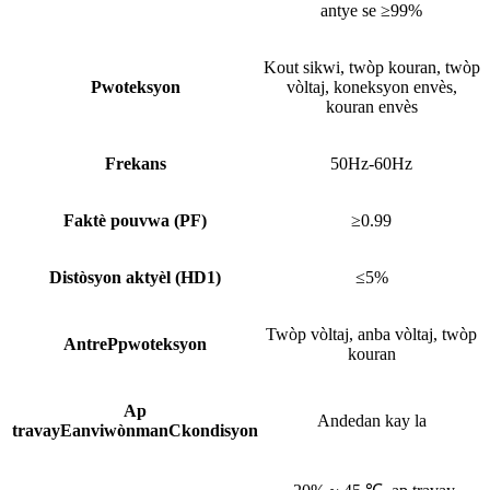
antye se ≥99%
Kout sikwi, twòp kouran, twòp
Pwoteksyon
vòltaj, koneksyon envès,
kouran envès
Frekans
50Hz-60Hz
Faktè pouvwa (PF)
≥0.99
Distòsyon aktyèl (HD1)
≤5%
Twòp vòltaj, anba vòltaj, twòp
Antre
P
pwoteksyon
kouran
Ap
Andedan kay la
travay
E
anviwònman
C
kondisyon