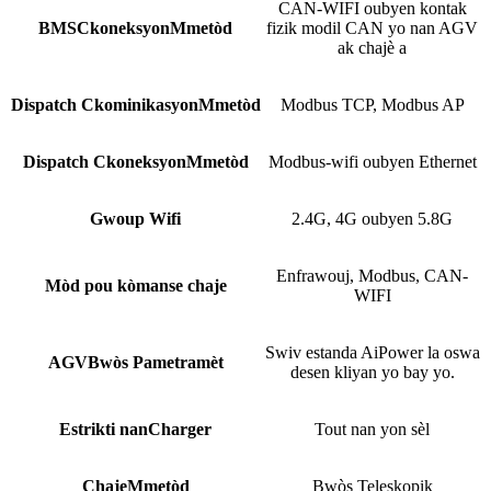
CAN-WIFI oubyen kontak
BMS
C
koneksyon
M
metòd
fizik modil CAN yo nan AGV
ak chajè a
Dispatch C
kominikasyon
M
metòd
Modbus TCP, Modbus AP
Dispatch C
koneksyon
M
metòd
Modbus-wifi oubyen Ethernet
Gwoup Wifi
2.4G, 4G oubyen 5.8G
Enfrawouj, Modbus, CAN-
Mòd pou kòmanse chaje
WIFI
Swiv estanda AiPower la oswa
AGV
Bwòs P
ametramèt
desen kliyan yo bay yo.
Estrikti nan
C
harger
Tout nan yon sèl
Chaje
M
metòd
Bwòs Teleskopik