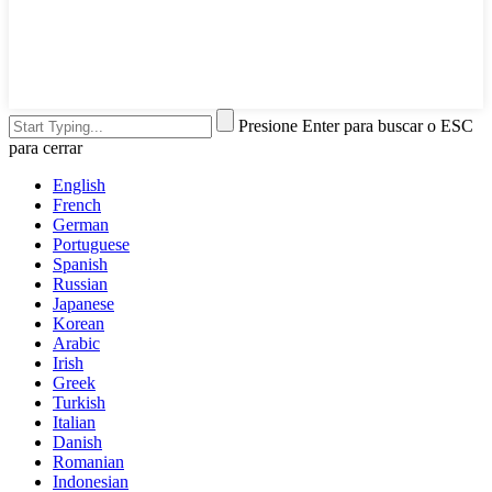
Presione Enter para buscar o ESC
para cerrar
English
French
German
Portuguese
Spanish
Russian
Japanese
Korean
Arabic
Irish
Greek
Turkish
Italian
Danish
Romanian
Indonesian